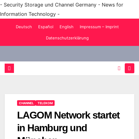
- Security Storage und Channel Germany - News for
Information Technology -
Zum
Deutsch
Español
English
Impressum – Imprint
Inhalt
Datenschutzerklärung
springen
CHANNEL
TELEKOM
LAGOM Network startet
in Hamburg und