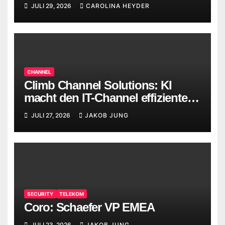
JULI 29, 2026
CAROLINA HEYDER
CHANNEL
Climb Channel Solutions: KI
macht den IT-Channel effizienter,
ersetzt Menschen aber nicht
JULI 27, 2026
JAKOB JUNG
SECURITY
TELEKOM
Coro: Schaefer VP EMEA
JULI 23, 2026
JAKOB JUNG