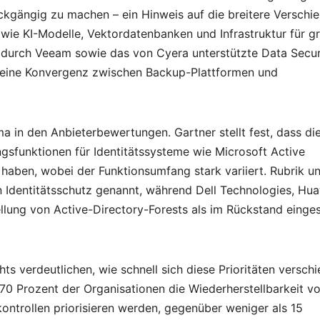
kgängig zu machen – ein Hinweis auf die breitere Verschi
 wie KI-Modelle, Vektordatenbanken und Infrastruktur für g
 durch Veeam sowie das von Cyera unterstützte Data Secur
eine Konvergenz zwischen Backup-Plattformen und
ma in den Anbieterbewertungen. Gartner stellt fest, dass di
gsfunktionen für Identitätssysteme wie Microsoft Active
 haben, wobei der Funktionsumfang stark variiert. Rubrik u
 Identitätsschutz genannt, während Dell Technologies, Hu
llung von Active-Directory-Forests als im Rückstand einges
s verdeutlichen, wie schnell sich diese Prioritäten versch
 70 Prozent der Organisationen die Wiederherstellbarkeit v
ontrollen priorisieren werden, gegenüber weniger als 15