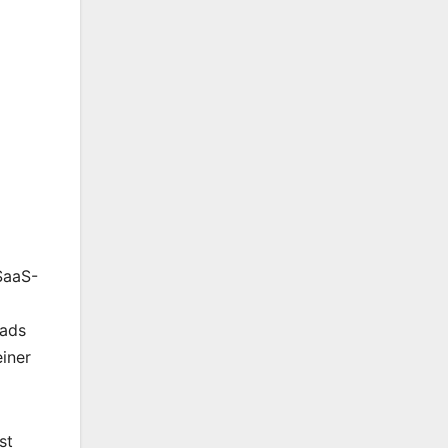
SaaS-
oads
iner
st