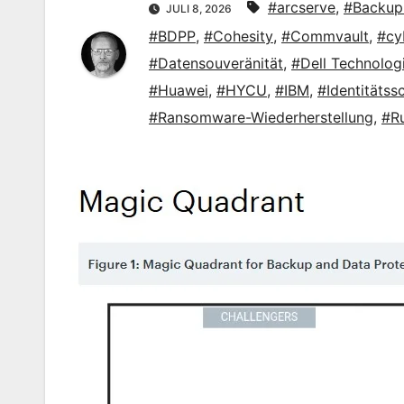
#arcserve
,
#Backup 
JULI 8, 2026
#BDPP
,
#Cohesity
,
#Commvault
,
#cy
#Datensouveränität
,
#Dell Technolog
#Huawei
,
#HYCU
,
#IBM
,
#Identitätss
#Ransomware-Wiederherstellung
,
#Ru