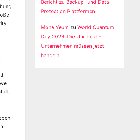
Bericht zu Backup- und Data
ebung
Protection Plattformen
roße
ity
Mona Veum
zu
World Quantum
Day 2026: Die Uhr tickt –
Unternehmen müssen jetzt
handeln
e
nd
awei
tuft
ieben
on