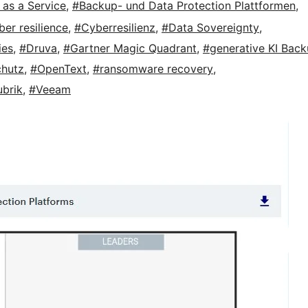
as a Service
,
#Backup- und Data Protection Plattformen
,
ber resilience
,
#Cyberresilienz
,
#Data Sovereignty
,
ies
,
#Druva
,
#Gartner Magic Quadrant
,
#generative KI Bac
chutz
,
#OpenText
,
#ransomware recovery
,
brik
,
#Veeam