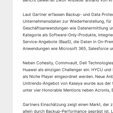
Bericht bewertet zwölf Anbieter anhand von Kri
Laut Gartner erfassen Backup- und Data Prote
Unternehmensdaten zur Wiederherstellung, für
Geschäftsanwendungen wie Datenermittlung un
Kategorie als Software-Only-Produkte, integri
Service-Angebote (BaaS), die Daten in On-Prem
Anwendungen wie Microsoft 365, Salesforce 
Neben Cohesity, Commvault, Dell Technologies
Huawei als einzigen Challenger ein. HYCU und 
als Niche Player eingeordnet werden. Neue An
Unitrends-Angebot von Kaseya wurde aus der f
unter vier Honorable Mentions neben Acronis, 
Gartners Einschätzung zeigt einen Markt, der 
allein durch Backup-Performance geprägt ist.