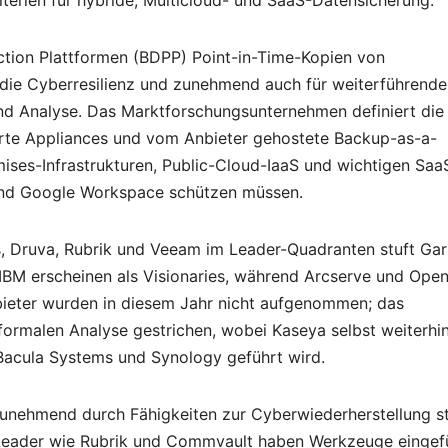
terien für hybride, Multicloud- und SaaS-Datensicherung.
ction Plattformen (BDPP) Point-in-Time-Kopien von
 die Cyberresilienz und zunehmend auch für weiterführende
d Analyse. Das Marktforschungsunternehmen definiert die
erte Appliances und vom Anbieter gehostete Backup-as-a-
ises-Infrastrukturen, Public-Cloud-IaaS und wichtigen Saa
und Google Workspace schützen müssen.
, Druva, Rubrik und Veeam im Leader-Quadranten stuft Gar
IBM erscheinen als Visionaries, während Arcserve und Ope
bieter wurden in diesem Jahr nicht aufgenommen; das
ormalen Analyse gestrichen, wobei Kaseya selbst weiterhi
Bacula Systems und Synology geführt wird.
zunehmend durch Fähigkeiten zur Cyberwiederherstellung st
 Leader wie Rubrik und Commvault haben Werkzeuge eingefü