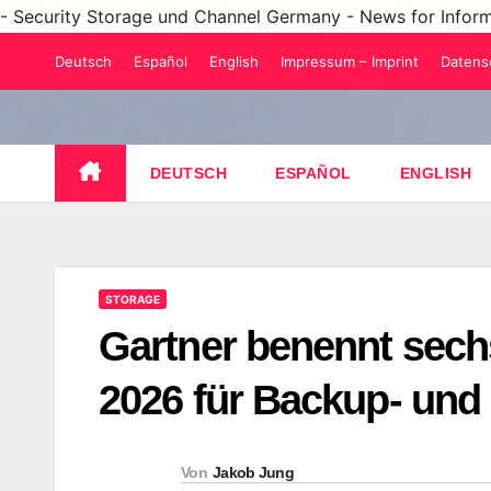
- Security Storage und Channel Germany - News for Infor
Zum
Deutsch
Español
English
Impressum – Imprint
Datens
Inhalt
springen
DEUTSCH
ESPAÑOL
ENGLISH
STORAGE
Gartner benennt sech
2026 für Backup- und 
Von
Jakob Jung