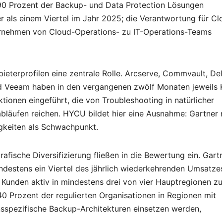
90 Prozent der Backup- und Data Protection Lösungen
er als einem Viertel im Jahr 2025; die Verantwortung für Cl
ernehmen von Cloud-Operations- zu IT-Operations-Teams
ieterprofilen eine zentrale Rolle. Arcserve, Commvault, Del
nd Veeam haben in den vergangenen zwölf Monaten jeweils 
tionen eingeführt, die von Troubleshooting in natürlicher
bläufen reichen. HYCU bildet hier eine Ausnahme: Gartner 
igkeiten als Schwachpunkt.
ische Diversifizierung fließen in die Bewertung ein. Gart
ndestens ein Viertel des jährlich wiederkehrenden Umsatze
 Kunden aktiv in mindestens drei von vier Hauptregionen z
40 Prozent der regulierten Organisationen in Regionen mit
nsspezifische Backup-Architekturen einsetzen werden,