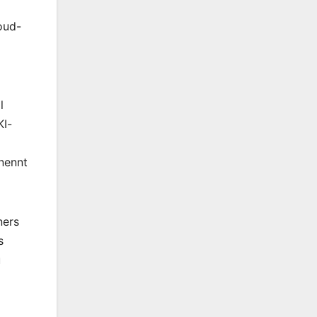
oud-
l
KI-
nennt
ners
s
u