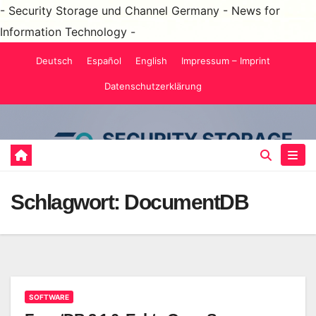
- Security Storage und Channel Germany - News for
Information Technology -
Zum
Deutsch
Español
English
Impressum – Imprint
Inhalt
Datenschutzerklärung
springen
Schlagwort:
DocumentDB
SOFTWARE