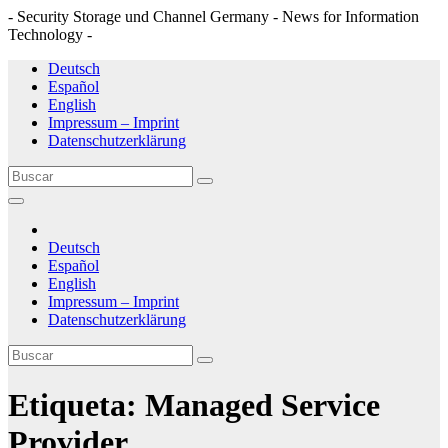
- Security Storage und Channel Germany - News for Information
Technology -
Saltar
Deutsch
al
Español
contenido
English
Impressum – Imprint
Datenschutzerklärung
Deutsch
Español
English
Impressum – Imprint
Datenschutzerklärung
Etiqueta:
Managed Service
Provider