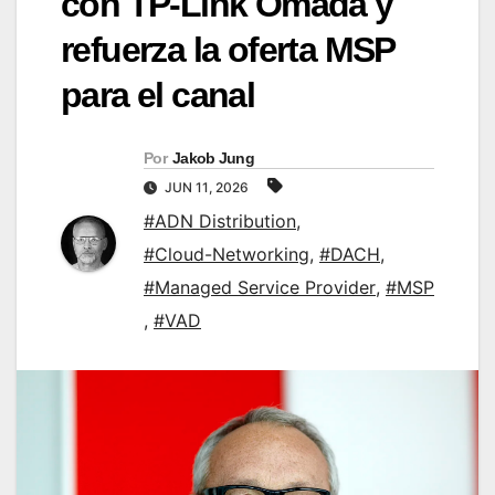
con TP-Link Omada y
refuerza la oferta MSP
para el canal
Por
Jakob Jung
JUN 11, 2026
#ADN Distribution
,
#Cloud-Networking
,
#DACH
,
#Managed Service Provider
,
#MSP
,
#VAD