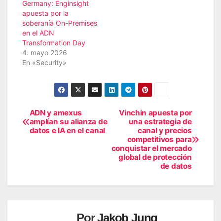
Germany: Enginsight
apuesta por la
soberanía On-Premises
en el ADN
Transformation Day
4. mayo 2026
En «Security»
ADN y amexus
Vinchin apuesta por
Navegación
amplían su alianza de
una estrategia de
datos e IA en el canal
canal y precios
de
competitivos para
conquistar el mercado
entradas
global de protección
de datos
Por
Jakob Jung