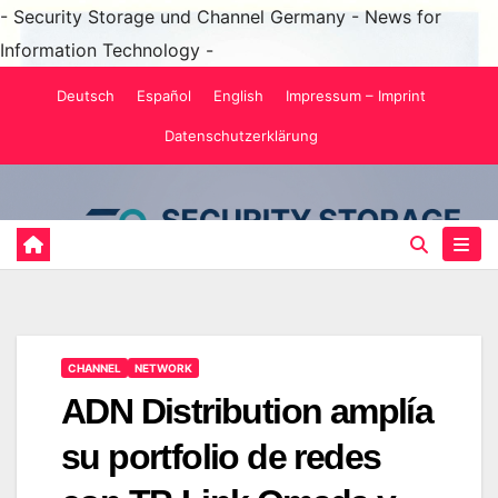
- Security Storage und Channel Germany - News for
Information Technology -
Saltar
Deutsch
Español
English
Impressum – Imprint
al
Datenschutzerklärung
contenido
CHANNEL
NETWORK
ADN Distribution amplía
su portfolio de redes