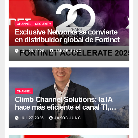
CHANNEL
SECURITY
Exclusive Networks se convierte
en distribuidor global de Fortinet
JUL 29, 2026
JAKOB JUNG
CHANNEL
Climb Channel Solutions: la IA
hace más eficiente el canal TI,
pero no lo sustituye
JUL 27, 2026
JAKOB JUNG