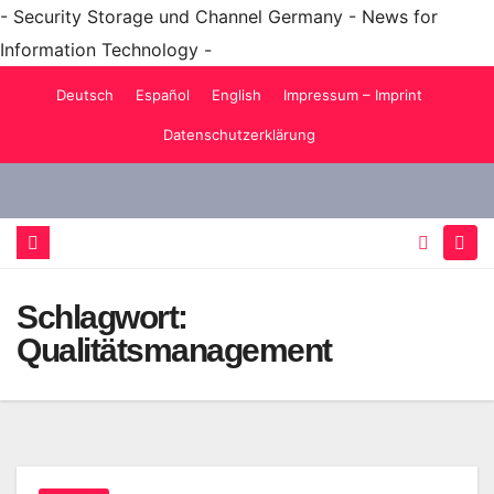
- Security Storage und Channel Germany - News for
Information Technology -
Zum
Deutsch
Español
English
Impressum – Imprint
Inhalt
Datenschutzerklärung
springen
Schlagwort:
Qualitätsmanagement