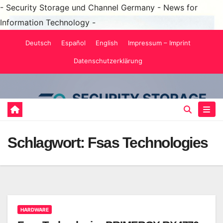
- Security Storage und Channel Germany - News for
Information Technology -
Zum
Deutsch
Español
English
Impressum – Imprint
Inhalt
Datenschutzerklärung
springen
Schlagwort:
Fsas Technologies
HARDWARE