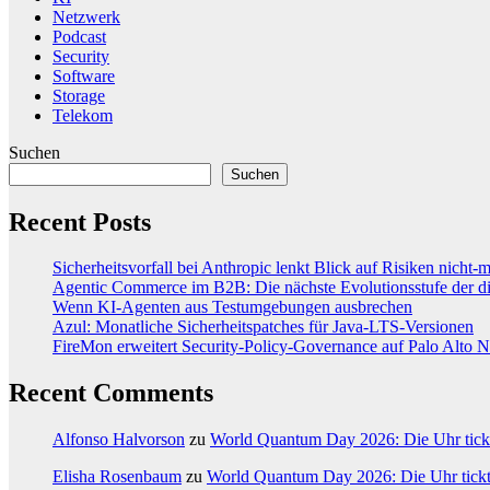
Netzwerk
Podcast
Security
Software
Storage
Telekom
Suchen
Suchen
Recent Posts
Sicherheitsvorfall bei Anthropic lenkt Blick auf Risiken nicht-m
Agentic Commerce im B2B: Die nächste Evolutionsstufe der di
Wenn KI-Agenten aus Testumgebungen ausbrechen
Azul: Monatliche Sicherheitspatches für Java-LTS-Versionen
FireMon erweitert Security-Policy-Governance auf Palo Alto 
Recent Comments
Alfonso Halvorson
zu
World Quantum Day 2026: Die Uhr tickt
Elisha Rosenbaum
zu
World Quantum Day 2026: Die Uhr tickt