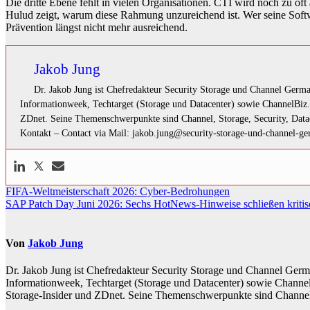
Die dritte Ebene fehlt in vielen Organisationen. CTI wird noch zu of
Hulud zeigt, warum diese Rahmung unzureichend ist. Wer seine Software
Prävention längst nicht mehr ausreichend.
Jakob Jung
Dr. Jakob Jung ist Chefredakteur Security Storage und Channel German
Informationweek, Techtarget (Storage und Datacenter) sowie ChannelBiz. D
ZDnet. Seine Themenschwerpunkte sind Channel, Storage, Security, Dat
Kontakt – Contact via Mail: jakob.jung@security-storage-und-channel-g
Beitragsnavigation
FIFA-Weltmeisterschaft 2026: Cyber-Bedrohungen
SAP Patch Day Juni 2026: Sechs HotNews-Hinweise schließen kri
Von
Jakob Jung
Dr. Jakob Jung ist Chefredakteur Security Storage und Channel German
Informationweek, Techtarget (Storage und Datacenter) sowie ChannelBi
Storage-Insider und ZDnet. Seine Themenschwerpunkte sind Channel,