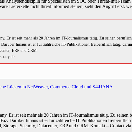
t als Analystendisziplin für Spezialisten im SOC oder Threat-Intel-Team
-Lieferkette nicht threat-informed steuert, sieht den Angriff erst, wenn
y. Er ist seit mehr als 20 Jahren im IT-Journalismus tätig. Zu seinen berufli
arüber hinaus ist er für zahlreiche IT-Publikationen freiberuflich tätig, dar
acenter, ERP und CRM.
ermany.de
tische Lücken in NetWeaver, Commerce Cloud und S/4HANA
y. Er ist seit mehr als 20 Jahren im IT-Journalismus tätig. Zu seinen
z. Darüber hinaus ist er für zahlreiche IT-Publikationen freiberuflic
 Storage, Security, Datacenter, ERP und CRM. Kontakt – Contact via