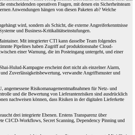
die entscheidenden operativen Fragen, mit denen ein Sicherheitsteam
e internen Anwendungen hängen von diesen Paketen ab? Welche
ehängt wird, sondern als Schicht, die externe Angreiferkenntnisse
Systeme und Business-Kritikalitätseinstufungen.
aintainer. Mit integrierter CTI kann dasselbe Team folgendes
stimmte Pipelines haben Zugriff auf produktionsnahe Cloud-
wischen einer Warnung, die im Posteingang untergeht, und einer
i-Shai-Hulud-Kampagne erscheint dort nicht als einzelner Alarm,
e und Zuverlässigkeitsbewertung, verwandte Angriffsmuster und
der EU, angemessene Risikomanagementmaßnahmen für Netz- und
rolle und die Bewertung von Lieferantenrisiken sind ausdrücklich
nen nachweisen können, dass Risiken in der digitalen Lieferkette
braucht drei integrierte Ebenen. Erstens Transparenz über
ärtete CI/CD-Workflows, Secret Scanning, Dependency Pinning und