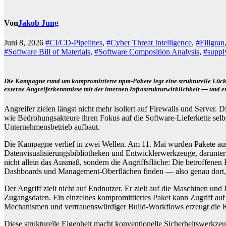
Von
Jakob Jung
Juni 8, 2026
#CI/CD-Pipelines
,
#Cyber Threat Intelligence
,
#Filigran
#Software Bill of Materials
,
#Software Composition Analysis
,
#supply
Die Kampagne rund um kompromittierte npm-Pakete legt eine strukturelle Lücke 
externe Angreiferkenntnisse mit der internen Infrastrukturwirklichkeit — und e
Angreifer zielen längst nicht mehr isoliert auf Firewalls und Serv
wie Bedrohungsakteure ihren Fokus auf die Software-Lieferkette selb
Unternehmensbetrieb aufbaut.
Die Kampagne verlief in zwei Wellen. Am 11. Mai wurden Pakete aus 
Datenvisualisierungsbibliotheken und Entwicklerwerkzeuge, darunter
nicht allein das Ausmaß, sondern die Angriffsfläche: Die betroffen
Dashboards und Management-Oberflächen finden — also genau dort, 
Der Angriff zielt nicht auf Endnutzer. Er zielt auf die Maschinen u
Zugangsdaten. Ein einzelnes kompromittiertes Paket kann Zugriff auf
Mechanismen und vertrauenswürdiger Build-Workflows erzeugt die K
Diese strukturelle Eigenheit macht konventionelle Sicherheitswerkz