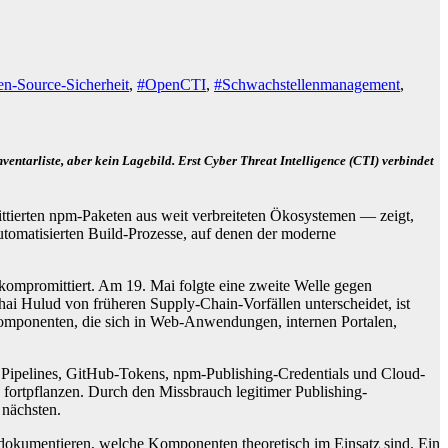
n-Source-Sicherheit
,
#OpenCTI
,
#Schwachstellenmanagement
,
ntarliste, aber kein Lagebild. Erst Cyber Threat Intelligence (CTI) verbindet
ttierten npm-Paketen aus weit verbreiteten Ökosystemen — zeigt,
utomatisierten Build-Prozesse, auf denen der moderne
ompromittiert. Am 19. Mai folgte eine zweite Welle gegen
ai Hulud von früheren Supply-Chain-Vorfällen unterscheidet, ist
komponenten, die sich in Web-Anwendungen, internen Portalen,
CD Pipelines, GitHub-Tokens, npm-Publishing-Credentials und Cloud-
 fortpflanzen. Durch den Missbrauch legitimer Publishing-
nächsten.
 dokumentieren, welche Komponenten theoretisch im Einsatz sind. Ein