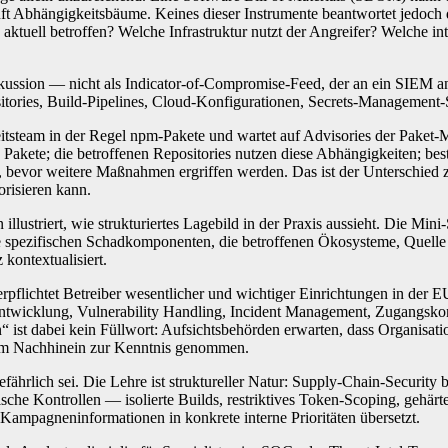
ft Abhängigkeitsbäume. Keines dieser Instrumente beantwortet jedoch 
nd aktuell betroffen? Welche Infrastruktur nutzt der Angreifer? Welch
kussion — nicht als Indicator-of-Compromise-Feed, der an ein SIEM ang
ositories, Build-Pipelines, Cloud-Konfigurationen, Secrets-Management-
eitsteam in der Regel npm-Pakete und wartet auf Advisories der Paket-M
e Pakete; die betroffenen Repositories nutzen diese Abhängigkeiten; be
 bevor weitere Maßnahmen ergriffen werden. Das ist der Unterschied z
risieren kann.
lustriert, wie strukturiertes Lagebild in der Praxis aussieht. Die Min
die spezifischen Schadkomponenten, die betroffenen Ökosysteme, Quell
kontextualisiert.
e verpflichtet Betreiber wesentlicher und wichtiger Einrichtungen in 
ntwicklung, Vulnerability Handling, Incident Management, Zugangskont
st dabei kein Füllwort: Aufsichtsbehörden erwarten, dass Organisatio
ch im Nachhinein zur Kenntnis genommen.
fährlich sei. Die Lehre ist struktureller Natur: Supply-Chain-Security 
nische Kontrollen — isolierte Builds, restriktives Token-Scoping, geh
e Kampagneninformationen in konkrete interne Prioritäten übersetzt.