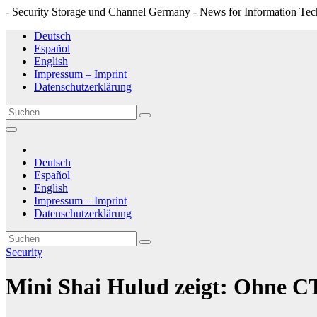
- Security Storage und Channel Germany - News for Information Tec
Zum
Deutsch
Inhalt
Español
springen
English
Impressum – Imprint
Datenschutzerklärung
Deutsch
Español
English
Impressum – Imprint
Datenschutzerklärung
Security
Mini Shai Hulud zeigt: Ohne CT