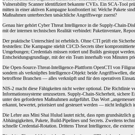
Vulnerability Scanner identifiziert bekannte CVEs. Ein SCA-Tool prü
mitten in einer aktiven Kampagne konfrontiert ist: Welche Pakete si
Maßnahmen unterbrechen tatsächliche Angriffswege zuerst?
Genau hier gehört Cyber Threat Intelligence in die Supply-Chain-Dis
mit der internen technischen Realität verbindet: Paketinventare, Rep
Der praktische Unterschied ist erheblich. Ohne CTI prüft ein Sicherh
feststellen: Die Kampagne stiehlt CI/CD-Secrets über kompromittiert
Umgebungen; Credentials müssen rotiert und Builds gestoppt werden,
Entscheidungsgrundlage, mit der ein Team innerhalb von Minuten prio
Die Open-Source-Threat-Intelligence-Plattform OpenCTI von Filigran il
sondern als verknüpftes Intelligence-Objekt: beide Angriffswellen, 
betroffene Branchen — alles verknüpft und für den operativen Einsatz 
NIS-2 macht diese Fähigkeiten nicht weiter optional. Die Richtlini
Informationssysteme umzusetzen. Supply-Chain-Sicherheit, sichere E
unter den geforderten Maßnahmen aufgeführt. Das Wort „angemessen“ i
erkannt, bewertet, priorisiert und gesteuert werden — nicht ledigli
Die Lehre aus Mini Shai Hulud lautet nicht, dass npm grundsätzlich ge
Abhängigkeiten, Pakete, Build-Pipelines und Secrets. Zweitens tech
schnelle Credential-Rotation. Drittens Threat Intelligence, die extern