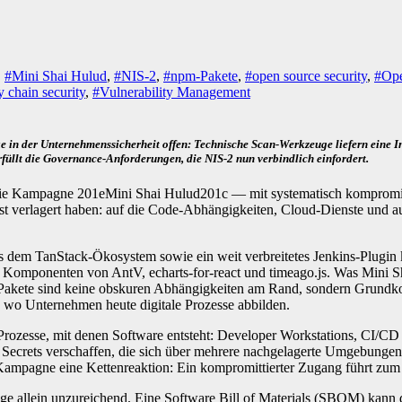
,
#Mini Shai Hulud
,
#NIS-2
,
#npm-Pakete
,
#open source security
,
#Ope
 chain security
,
#Vulnerability Management
in der Unternehmenssicherheit offen: Technische Scan-Werkzeuge liefern eine Inve
rfüllt die Governance-Anforderungen, die NIS-2 nun verbindlich einfordert.
er. Die Kampagne 201eMini Shai Hulud201c — mit systematisch kompromi
st verlagert haben: auf die Code-Abhängigkeiten, Cloud-Dienste und a
dem TanStack-Ökosystem sowie ein weit verbreitetes Jenkins-Plugin k
 Komponenten von AntV, echarts-for-react und timeago.js. Was Mini Sh
en Pakete sind keine obskuren Abhängigkeiten am Rand, sondern Grund
wo Unternehmen heute digitale Prozesse abbilden.
nd Prozesse, mit denen Software entsteht: Developer Workstations, CI/
 Secrets verschaffen, die sich über mehrere nachgelagerte Umgebungen
ampagne eine Kettenreaktion: Ein kompromittierter Zugang führt zum 
euge allein unzureichend. Eine Software Bill of Materials (SBOM) kann