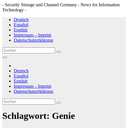
- Security Storage und Channel Germany - News for Information
Technology -
Zum
Deutsch
Inhalt
Español
springen
English
Impressum – Imprint
Datenschutzerklärung
Deutsch
Español
English
Impressum – Imprint
Datenschutzerklärung
Schlagwort:
Genie