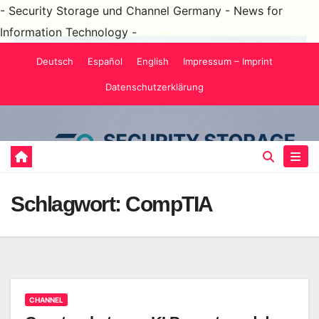
- Security Storage und Channel Germany - News for
Information Technology -
Zum
Deutsch
Español
English
Impressum – Imprint
Inhalt
Datenschutzerklärung
springen
Schlagwort:
CompTIA
CHANNEL