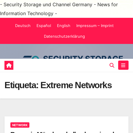
- Security Storage und Channel Germany - News for
Information Technology -
Saltar
Deutsch
Español
English
Impressum – Imprint
al
Datenschutzerklärung
contenido
Etiqueta:
Extreme Networks
NETWORK