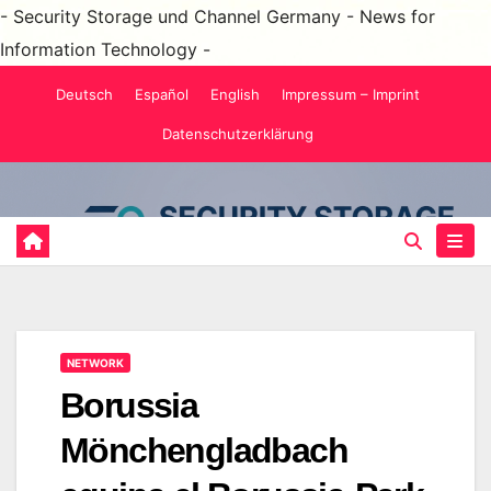
- Security Storage und Channel Germany - News for
Information Technology -
Saltar
Deutsch
Español
English
Impressum – Imprint
al
Datenschutzerklärung
contenido
NETWORK
Borussia
Mönchengladbach