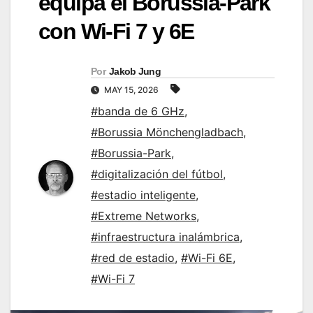
equipa el Borussia-Park
con Wi-Fi 7 y 6E
Por
Jakob Jung
MAY 15, 2026
#banda de 6 GHz
,
#Borussia Mönchengladbach
,
#Borussia-Park
,
#digitalización del fútbol
,
#estadio inteligente
,
#Extreme Networks
,
#infraestructura inalámbrica
,
#red de estadio
,
#Wi-Fi 6E
,
#Wi-Fi 7