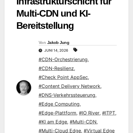
Infrastrukturschicht für
Multi-CDN und KI-
Bereitstellung
Von
Jakob Jung
JUNI 14, 2026
#CDN-Orchestrierung
,
#CDN-Resilienz
,
#Check Point AppSec
,
#Content Delivery Network
,
#DNS-Verkehrssteuerung
,
#Edge Computing
,
#Edge-Plattform
,
#IO River
,
#ITPT
,
#KI am Edge
,
#Multi-CDN
,
#Multi-Cloud Edge
,
#Virtual Edge