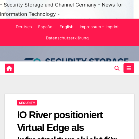
- Security Storage und Channel Germany - News for
Information Technology -
Zum
Deutsch
Español
English
Impressum – Imprint
Inhalt
Datenschutzerklärung
springen
SECURITY
IO River positioniert
Virtual Edge als