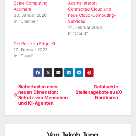
Scale Computing
Akamai startet
Acumera
Connected Cloud und
30. Januar 2026
neue Cloud-Computing-
In "Channel"
Services
14. Februar 2023
In "Cloud"
Die Reise zu Edge-KI
10. Februar 2023
In "Cloud"
Sicherheit in einer
Gefälschte
Beitragsnavigation
neuen Dimension:
Stellenagebote aus
Schutz von Menschen
Nordkorea
und KI-Agenten
Von
Jakob Jung