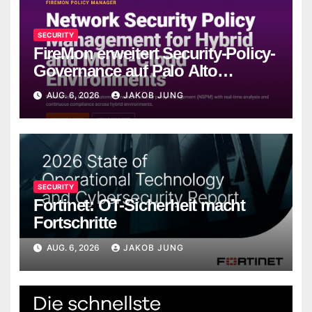
SECURITY
FireMon erweitert Security-Policy-
Governance auf Palo Alto
Networks Strata Cloud Manager
AUG. 6, 2026
JAKOB JUNG
SECURITY
Fortinet: OT-Sicherheit macht
Fortschritte
AUG. 6, 2026
JAKOB JUNG