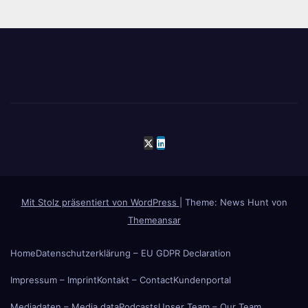
Mit Stolz präsentiert von WordPress
|
Theme: News Hunt von
Themeansar
Home
Datenschutzerklärung – EU GDPR Declaration
Impressum – Imprint
Kontakt – Contact
Kundenportal
Mediadaten – Media data
Podcasts
Unser Team – Our Team