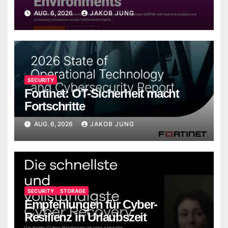
Networks Strata Cloud Manager
AUG. 6, 2026
JAKOB JUNG
SECURITY
Fortinet: OT-Sicherheit macht
Fortschritte
AUG. 6, 2026
JAKOB JUNG
SECURITY
STORAGE
Empfehlungen für Cyber-
Resilienz in Urlaubszeit