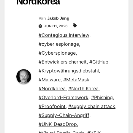
Nordkorea
Von
Jakob Jung
JUNI 11, 2026
#Contagious Interview
,
#cyber espionage
,
#Cyberspionage
,
#Entwicklersicherheit
,
#GitHub
,
#Kryptowährungsdiebstahl
,
#Malware
,
#MetaMask
,
#Nordkorea
,
#North Korea
,
#Overlord-Framework
,
#Phishing
,
#Proofpoint
,
#supply chain attack
,
#Supply-Chain-Angriff
,
#UNK_DeadDrop
,