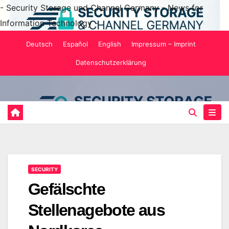
- Security Storage und Channel Germany - News for
Information Technology -
Zum
Deutsch
Español
English
Impressum – Imprint
Inhalt
Datenschutzerklärung
springen
SECURITY
Gefälschte
Stellenagebote aus