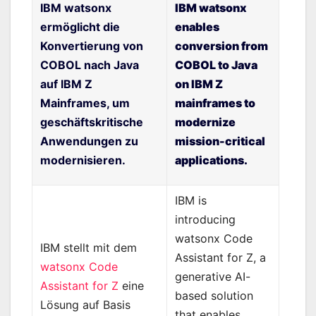
IBM watsonx
IBM watsonx
ermöglicht die
enables
Konvertierung von
conversion from
COBOL nach Java
COBOL to Java
auf IBM Z
on IBM Z
Mainframes, um
mainframes to
geschäftskritische
modernize
Anwendungen zu
mission-critical
modernisieren.
applications.
IBM is
introducing
watsonx Code
IBM stellt mit dem
Assistant for Z, a
watsonx Code
generative AI-
Assistant for Z
eine
based solution
Lösung auf Basis
that enables