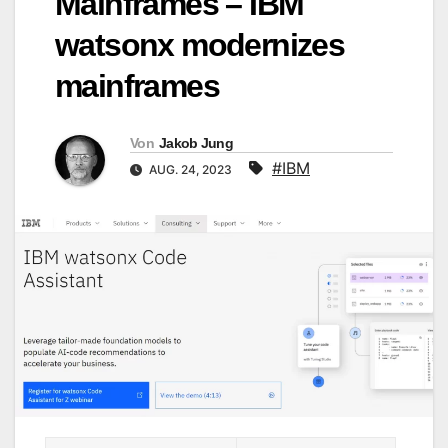
Mainframes – IBM
watsonx modernizes
mainframes
Von
Jakob Jung
#IBM
AUG. 24, 2023