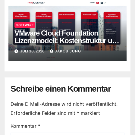
SOFTWARE
VMware Cloud Foundation
Lizenzmodell: Kostenstruktur und
Alternativen
JULI 30, 2026
JAKOB JUNG
Schreibe einen Kommentar
Deine E-Mail-Adresse wird nicht veröffentlicht.
Erforderliche Felder sind mit
*
markiert
Kommentar
*