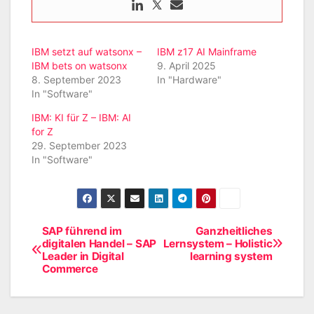
IBM setzt auf watsonx –
IBM z17 AI Mainframe
IBM bets on watsonx
9. April 2025
8. September 2023
In "Hardware"
In "Software"
IBM: KI für Z – IBM: AI
for Z
29. September 2023
In "Software"
SAP führend im
Ganzheitliches
Beitragsnavigation
digitalen Handel – SAP
Lernsystem – Holistic
Leader in Digital
learning system
Commerce