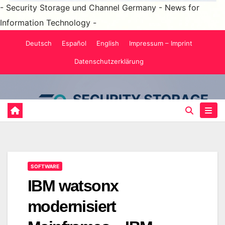
- Security Storage und Channel Germany - News for
Information Technology -
Zum
Deutsch
Español
English
Impressum – Imprint
Inhalt
Datenschutzerklärung
springen
SOFTWARE
IBM watsonx
modernisiert