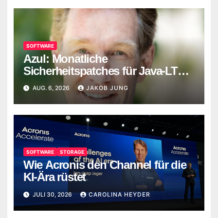
SOFTWARE
Azul: Monatliche
Sicherheitspatches für Java-LTS-
Versionen
AUG. 6, 2026
JAKOB JUNG
SOFTWARE
STORAGE
Wie Acronis den Channel für die
KI-Ära rüstet
JULI 30, 2026
CAROLINA HEYDER