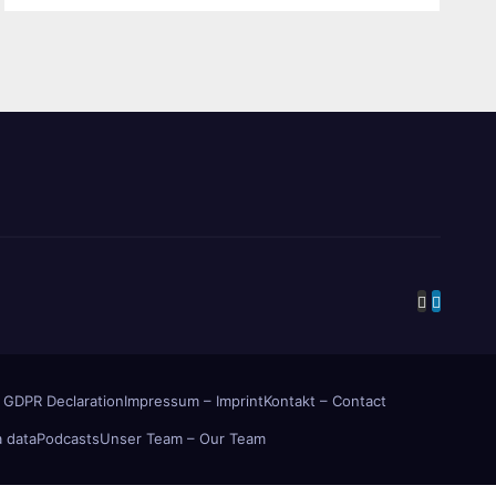
 GDPR Declaration
Impressum – Imprint
Kontakt – Contact
 data
Podcasts
Unser Team – Our Team