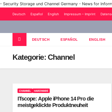
- Security Storage und Channel Germany - News for Infor
Zum
Deutsch
Español
English
Impressum – Imprint
Datens
Inhalt
springen
DEUTSCH
ESPAÑOL
ENGLISH
Kategorie:
Channel
CHANNEL
HARDWARE
ITscope: Apple iPhone 14 Pro die
meistgeklickte Produktneuheit