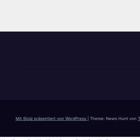
Mit Stolz präsentiert von WordPress
|
Theme: News Hunt von