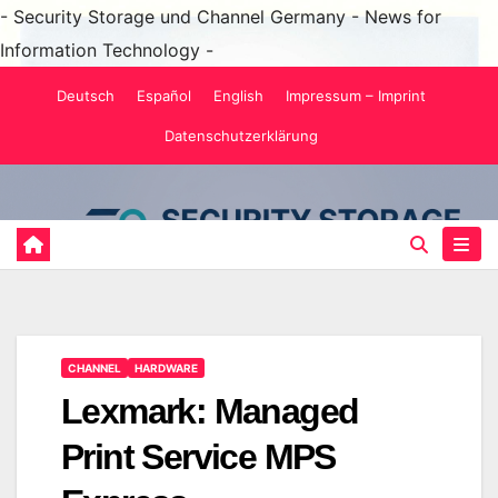
- Security Storage und Channel Germany - News for
Information Technology -
Zum
Deutsch
Español
English
Impressum – Imprint
Inhalt
Datenschutzerklärung
springen
CHANNEL
HARDWARE
Lexmark: Managed
Print Service MPS