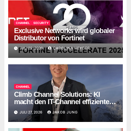
CHANNEL
SECURITY
Exclusive Networks wird globaler
Distributor von Fortinet
JULI 29, 2026
CAROLINA HEYDER
CHANNEL
Climb Channel Solutions: KI
macht den IT-Channel effizienter,
ersetzt Menschen aber nicht
JULI 27, 2026
JAKOB JUNG