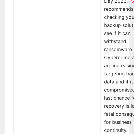
Day 2023,“
S
recommends
checking you
backup solut
see if it can
withstand
ransomware a
Cybercrime a
are increasin
targeting ba
data and if it
compromised
last chance f
recovery is l
fatal conseq
for business
continuity.