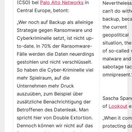
(CSO) bei
Palo Alto Networks
in
Nevertheless
Central Europe, betont:
can’t do with
backup, beca
„Wer noch auf Backup als alleinige
the current
Strategie gegen Ransomware und
geopolitical
Cyberkriminelle setzt, ist nicht up-
situation, th
to-date. In 70% der Ransomware-
of so-called 
Fälle werden die Daten neuerdings
malware and
gestohlen und nicht verschlüsselt.
sabotage tact
So haben die Cyber-Kriminelle viel
omnipresent.
mehr Spielraum, auf die
Unternehmen mehr Druck
auszuüben, zum Beispiel über
Sascha Span
zusätzliche Benachrichtigung der
of
Lookout
ex
Betroffenen des Datenleak. Man
spricht hier von Double Extortion.
„When it com
Dennoch können wir nicht auf das
protecting da