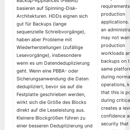
Backup-Appliances (PBBAs)
requirements 
basieren auf Spinning-Disk-
production
Architekturen. HDDs eignen sich
applications.
gut für Backups (lange
an administr
sequenzielle Schreibvorgänge),
may not want
haben aber Probleme mit
production
Wiederherstellungen (zufällige
workloads a
Lesevorgänge), insbesondere
backups on 
wenn es um Datendeduplizierung
same platfo
geht. Wenn eine PBBA- oder
during norma
Sicherungsanwendung die Daten
operations, 
dedupliziert, bevor sie auf die
that this is p
Festplatte geschrieben werden,
during critic
wirkt sich die Größe des Blocks
creates a lev
direkt auf die Leseleistung aus.
confidence 
Kleinere Blockgrößen führen zu
security that 
einer besseren Deduplizierung und