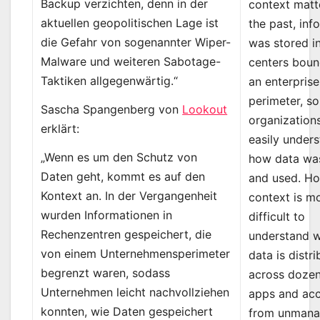
Backup verzichten, denn in der
context matte
aktuellen geopolitischen Lage ist
the past, inf
die Gefahr von sogenannter Wiper-
was stored i
Malware und weiteren Sabotage-
centers bou
Taktiken allgegenwärtig.“
an enterprise
perimeter, so
Sascha Spangenberg von
Lookout
organization
erklärt:
easily under
„Wenn es um den Schutz von
how data wa
Daten geht, kommt es auf den
and used. Ho
Kontext an. In der Vergangenheit
context is m
wurden Informationen in
difficult to
Rechenzentren gespeichert, die
understand 
von einem Unternehmensperimeter
data is distr
begrenzt waren, sodass
across dozen
Unternehmen leicht nachvollziehen
apps and ac
konnten, wie Daten gespeichert
from unman