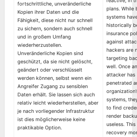
reactive, in t
fortschrittliche, unveränderliche
plans. While
Kopien ihrer Daten und die
systems hav
Fähigkeit, diese nicht nur schnell
historically 
zu sichern, sondern auch schnell
insurance po
und in großem Umfang
against attac
wiederherzustellen.
hackers are
Unveränderliche Kopien sind
targeting ba
geschützt, da sie nicht gelöscht,
well. Once a
geändert oder verschlüsselt
attacker has
werden können, selbst wenn ein
penetrated a
Angreifer Zugang zu sensiblen
organization’
Daten erhält. Sie lassen sich auch
systems, they
relativ leicht wiederherstellen, aber
to find crede
je nach vorliegender Infrastruktur
render back
ist dies möglicherweise keine
useless. Thi
praktikable Option.
recovery mo