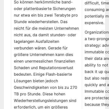
So können herkömmliche band-
difficult, tim
oder plattenbasierte Sicherungen
consuming a
nur etwa ein bis zwei Terabyte pro
potentially 
Stunde wiederherstellen. Das
expensive.
reicht für die meisten Unternehmen
Organization
nicht aus, da damit stunden- oder
a two-prong
tagelangen Ausfallzeiten
strategy: ad
verbunden wären. Gerade für
immutable co
größere Unternehmen kann dies
their data an
einen unermesslichen finanziellen
ability to not
Schaden und Reputationsverlust
back it up qu
bedeuten. Einige Flash-basierte
but also resto
Lösungen bieten jedoch
quickly and a
Geschwindigkeiten von bis zu 270
Immutable c
TB pro Stunde. Diese hohen
are protecte
Wiederherstellungsleistungen sind
because they
erforderlich, um ein größeres