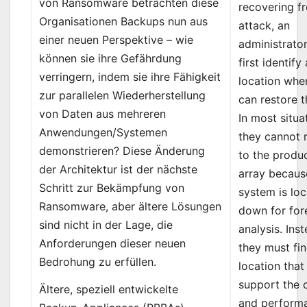
von Ransomware betrachten diese
recovering f
Organisationen Backups nun aus
attack, an
einer neuen Perspektive – wie
administrato
können sie ihre Gefährdung
first identify 
verringern, indem sie ihre Fähigkeit
location whe
zur parallelen Wiederherstellung
can restore t
von Daten aus mehreren
In most situa
Anwendungen/Systemen
they cannot 
demonstrieren? Diese Änderung
to the produ
der Architektur ist der nächste
array becaus
Schritt zur Bekämpfung von
system is lo
Ransomware, aber ältere Lösungen
down for for
sind nicht in der Lage, die
analysis. Inst
Anforderungen dieser neuen
they must fi
Bedrohung zu erfüllen.
location that
support the 
Ältere, speziell entwickelte
and perform