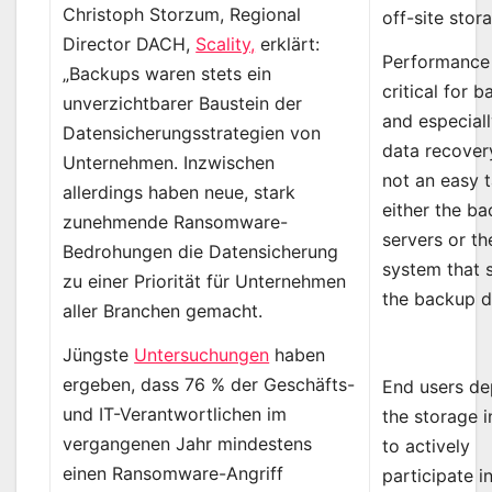
Christoph Storzum, Regional
off-site stor
Director DACH,
Scality,
erklärt:
Performance 
„Backups waren stets ein
critical for 
unverzichtbarer Baustein der
and especiall
Datensicherungsstrategien von
data recovery.
Unternehmen. Inzwischen
not an easy t
allerdings haben neue, stark
either the b
zunehmende Ransomware-
servers or th
Bedrohungen die Datensicherung
system that 
zu einer Priorität für Unternehmen
the backup d
aller Branchen gemacht.
Jüngste
Untersuchungen
haben
ergeben, dass 76 % der Geschäfts-
End users d
und IT-Verantwortlichen im
the storage i
vergangenen Jahr mindestens
to actively
einen Ransomware-Angriff
participate i