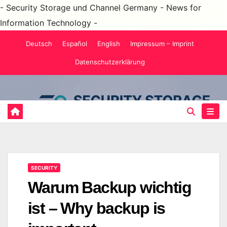
- Security Storage und Channel Germany - News for
Information Technology -
Zum
Deutsch
Español
English
Impressum – Imprint
Inhalt
Datenschutzerklärung
springen
SECURITY
Warum Backup wichtig
ist – Why backup is