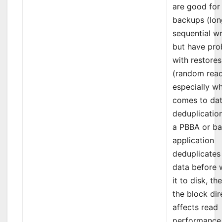
are good for
backups (lon
sequential wr
but have pr
with restores
(random read
especially wh
comes to da
deduplicatio
a PBBA or b
application
deduplicates
data before 
it to disk, th
the block dir
affects read
performance