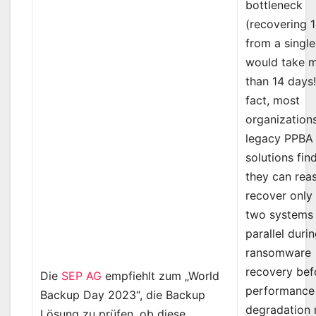
bottleneck
(recovering 
from a single
would take 
than 14 days!)
fact, most
organization
legacy PPBA
solutions fin
they can rea
recover only
two systems 
parallel duri
ransomware
recovery bef
Die
SEP AG
empfiehlt zum „World
performance
Backup Day 2023“, die Backup
degradation 
Lösung zu prüfen, ob diese