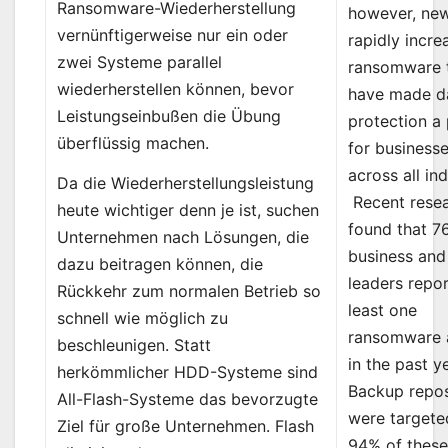
Ransomware-Wiederherstellung
however, ne
vernünftigerweise nur ein oder
rapidly incre
zwei Systeme parallel
ransomware 
wiederherstellen können, bevor
have made d
Leistungseinbußen die Übung
protection a 
überflüssig machen.
for business
across all ind
Da die Wiederherstellungsleistung
Recent rese
heute wichtiger denn je ist, suchen
found that 7
Unternehmen nach Lösungen, die
business and
dazu beitragen können, die
leaders repo
Rückkehr zum normalen Betrieb so
least one
schnell wie möglich zu
ransomware 
beschleunigen. Statt
in the past ye
herkömmlicher HDD-Systeme sind
Backup repos
All-Flash-Systeme das bevorzugte
were targete
Ziel für große Unternehmen. Flash
94% of thes