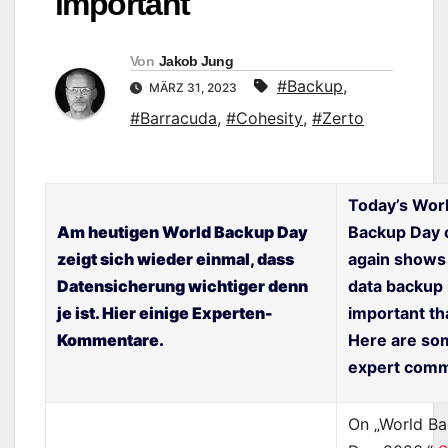
important
Von
Jakob Jung
#Backup
,
MÄRZ 31, 2023
#Barracuda
,
#Cohesity
,
#Zerto
Today’s Wor
Am heutigen World Backup Day
Backup Day 
zeigt sich wieder einmal, dass
again shows 
Datensicherung wichtiger denn
data backup 
je ist. Hier einige Experten-
important th
Kommentare.
Here are so
expert comm
On „World B