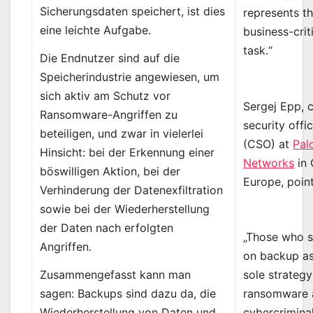
Sicherungsdaten speichert, ist dies
represents t
eine leichte Aufgabe.
business-crit
task.“
Die Endnutzer sind auf die
Speicherindustrie angewiesen, um
sich aktiv am Schutz vor
Sergej Epp, c
Ransomware-Angriffen zu
security offi
beteiligen, und zwar in vielerlei
(CSO) at
Pal
Hinsicht: bei der Erkennung einer
Networks
in 
böswilligen Aktion, bei der
Europe, point
Verhinderung der Datenexfiltration
sowie bei der Wiederherstellung
der Daten nach erfolgten
„Those who st
Angriffen.
on backup as
Zusammengefasst kann man
sole strategy
sagen: Backups sind dazu da, die
ransomware 
Wiederherstellung von Daten und
cybercrimina