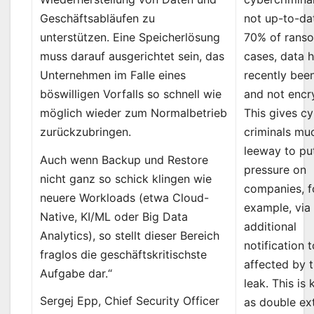
Geschäftsabläufen zu
not up-to-dat
unterstützen. Eine Speicherlösung
70% of rans
muss darauf ausgerichtet sein, das
cases, data 
Unternehmen im Falle eines
recently bee
böswilligen Vorfalls so schnell wie
and not encr
möglich wieder zum Normalbetrieb
This gives c
zurückzubringen.
criminals mu
leeway to pu
Auch wenn Backup und Restore
pressure on
nicht ganz so schick klingen wie
companies, f
neuere Workloads (etwa Cloud-
example, via
Native, KI/ML oder Big Data
additional
Analytics), so stellt dieser Bereich
notification 
fraglos die geschäftskritischste
affected by 
Aufgabe dar.“
leak. This is
Sergej Epp, Chief Security Officer
as double ext