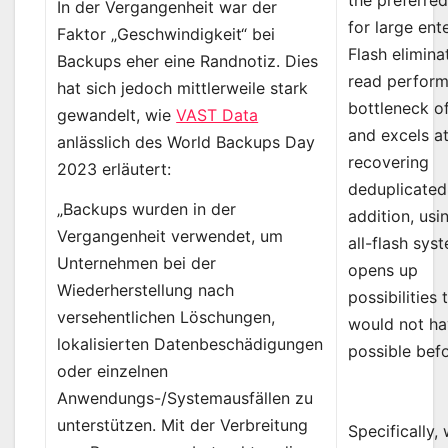
the preferred
In der Vergangenheit war der
for large ent
Faktor „Geschwindigkeit“ bei
Flash elimina
Backups eher eine Randnotiz. Dies
read perfor
hat sich jedoch mittlerweile stark
bottleneck 
gewandelt, wie
VAST Data
and excels a
anlässlich des World Backups Day
recovering
2023 erläutert:
deduplicated 
„Backups wurden in der
addition, usi
Vergangenheit verwendet, um
all-flash sys
Unternehmen bei der
opens up
Wiederherstellung nach
possibilities 
versehentlichen Löschungen,
would not h
lokalisierten Datenbeschädigungen
possible befo
oder einzelnen
Anwendungs-/Systemausfällen zu
unterstützen. Mit der Verbreitung
Specifically,