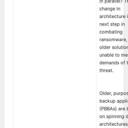
in parallel? T
change in
architecture 
next step in
combating
ransomware,
older solutio
unable to me
demands of t
threat.
Older, purpos
backup appl
(PBBAs) are 
on spinning 
architecture