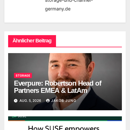
storage-und-channel-
germany.de
Ähnlicher Beitrag
STORAGE
Everpure: Robertson Head of
Partners EMEA & LatAm
AUG. 5, 2026
JAKOB JUNG