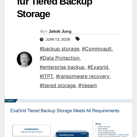
für Tiered Backup
Storage
Von
Jakob Jung
JUNI 13, 2026
#backup storage
,
#Commvault
,
#Data Protection
,
#enterprise backup
,
#Exagrid
,
#ITPT
,
#ransomware recovery
,
#tiered storage
,
#Veeam