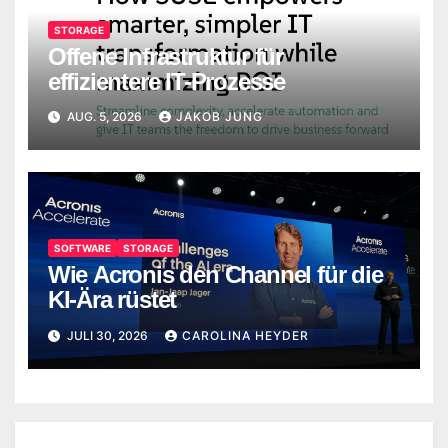
STORAGE
Offene Infrastruktur für
effizientere IT-Prozesse
AUG. 5, 2026
JAKOB JUNG
SOFTWARE
STORAGE
Wie Acronis den Channel für die
KI-Ära rüstet
JULI 30, 2026
CAROLINA HEYDER