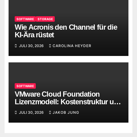
SOFTWARE
STORAGE
Wie Acronis den Channel für die
KI-Ära rüstet
JULI 30, 2026
CAROLINA HEYDER
SOFTWARE
VMware Cloud Foundation
Lizenzmodell: Kostenstruktur und
Alternativen
JULI 30, 2026
JAKOB JUNG