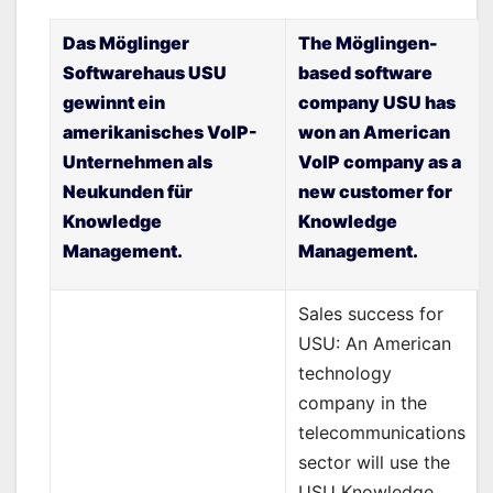
Das Möglinger
The Möglingen-
Softwarehaus USU
based software
gewinnt ein
company USU has
amerikanisches VoIP-
won an American
Unternehmen als
VoIP company as a
Neukunden für
new customer for
Knowledge
Knowledge
Management.
Management.
Sales success for
USU: An American
technology
company in the
telecommunications
sector will use the
USU Knowledge