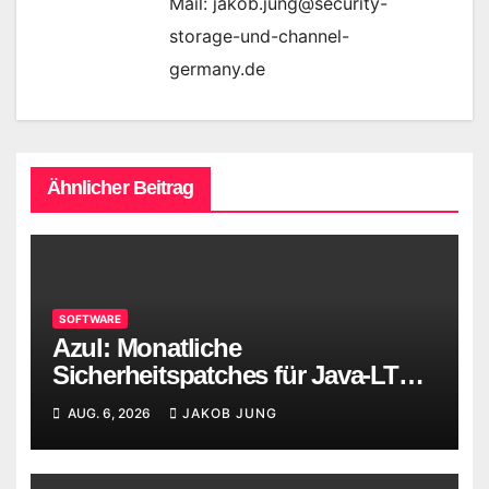
Mail: jakob.jung@security-
storage-und-channel-
germany.de
Ähnlicher Beitrag
SOFTWARE
Azul: Monatliche
Sicherheitspatches für Java-LTS-
Versionen
AUG. 6, 2026
JAKOB JUNG