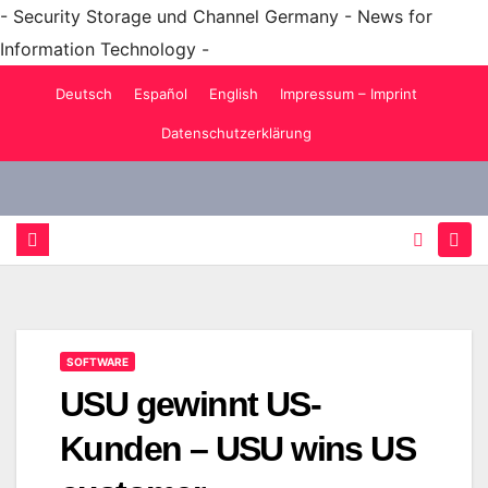
- Security Storage und Channel Germany - News for
Information Technology -
Zum
Deutsch
Español
English
Impressum – Imprint
Inhalt
Datenschutzerklärung
springen
SOFTWARE
USU gewinnt US-
Kunden – USU wins US