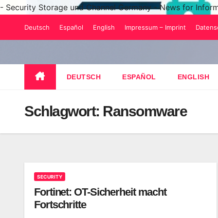
- Security Storage und Channel Germany - News for Infor
Zum
Deutsch
Español
English
Impressum – Imprint
Datens
Inhalt
springen
DEUTSCH
ESPAÑOL
ENGLISH
Schlagwort:
Ransomware
SECURITY
Fortinet: OT-Sicherheit macht
Fortschritte