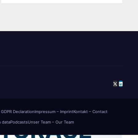
 GDPR Declaration
Impressum – Imprint
Kontakt – Contact
 data
Podcasts
Unser Team – Our Team