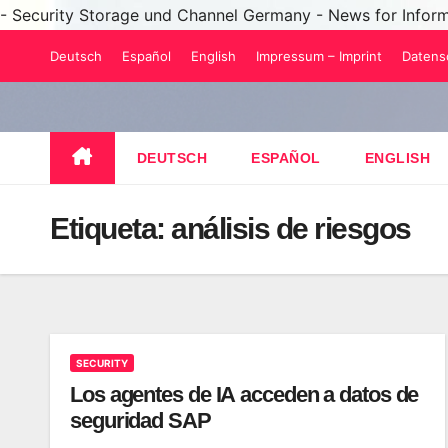
- Security Storage und Channel Germany - News for Infor
Saltar
Deutsch
Español
English
Impressum – Imprint
Datens
al
contenido
DEUTSCH
ESPAÑOL
ENGLISH
Etiqueta:
análisis de riesgos
SECURITY
Los agentes de IA acceden a datos de
seguridad SAP