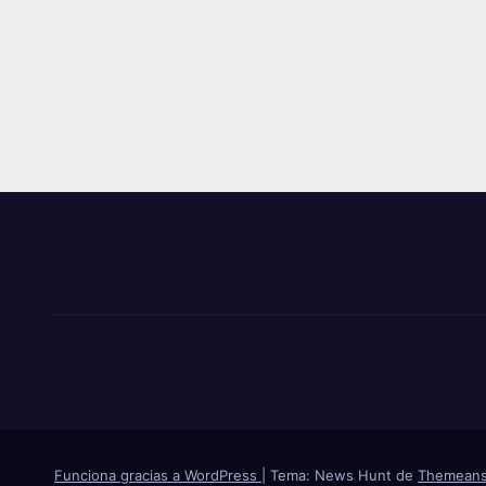
Funciona gracias a WordPress
|
Tema: News Hunt de
Themeans