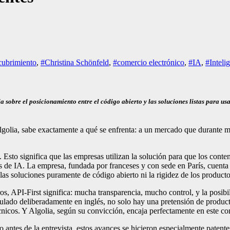
cubrimiento
,
#Christina Schönfeld
,
#comercio electrónico
,
#IA
,
#Intelig
bre el posicionamiento entre el código abierto y las soluciones listas para usar
lia, sabe exactamente a qué se enfrenta: a un mercado que durante m
sto significa que las empresas utilizan la solución para que los conten
tes de IA. La empresa, fundada por franceses y con sede en París, cue
 soluciones puramente de código abierto ni la rigidez de los productos 
, API-First significa: mucha transparencia, mucho control, y la posibi
rmulado deliberadamente en inglés, no solo hay una pretensión de produc
icos. Y Algolia, según su convicción, encaja perfectamente en este co
ntes de la entrevista, estos avances se hicieron especialmente patent