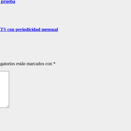
e prueba
 LTS con periodicidad mensual
gatorios están marcados con
*