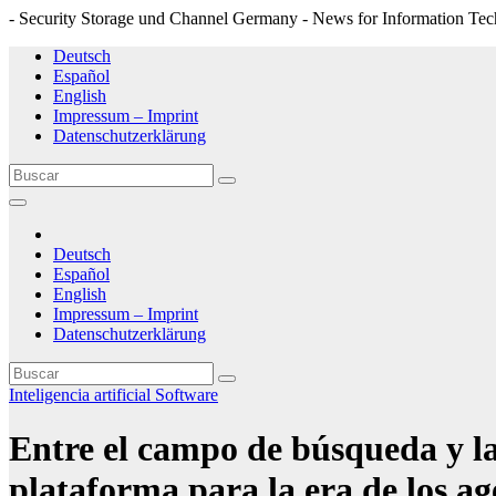
- Security Storage und Channel Germany - News for Information Tec
Saltar
Deutsch
al
Español
contenido
English
Impressum – Imprint
Datenschutzerklärung
Deutsch
Español
English
Impressum – Imprint
Datenschutzerklärung
Inteligencia artificial
Software
Entre el campo de búsqueda y la
plataforma para la era de los ag