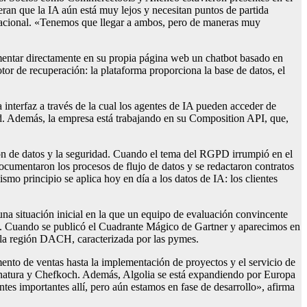
deran que la IA aún está muy lejos y necesitan puntos de partida
sacional. «Tenemos que llegar a ambos, pero de maneras muy
lementar directamente en su propia página web un chatbot basado en
tor de recuperación: la plataforma proporciona la base de datos, el
interfaz a través de la cual los agentes de IA pueden acceder de
ld. Además, la empresa está trabajando en su Composition API, que,
ión de datos y la seguridad. Cuando el tema del RGPD irrumpió en el
documentaron los procesos de flujo de datos y se redactaron contratos
mo principio se aplica hoy en día a los datos de IA: los clientes
una situación inicial en la que un equipo de evaluación convincente
ad. Cuando se publicó el Cuadrante Mágico de Gartner y aparecimos en
n la región DACH, caracterizada por las pymes.
nto de ventas hasta la implementación de proyectos y el servicio de
Alnatura y Chefkoch. Además, Algolia se está expandiendo por Europa
s importantes allí, pero aún estamos en fase de desarrollo», afirma