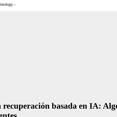
hnology -
 recuperación basada en IA: Algo
entes