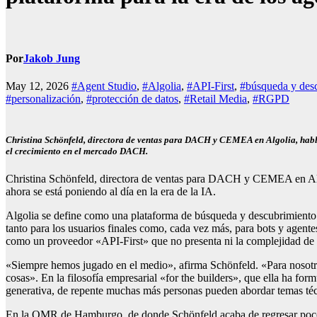
Por
Jakob Jung
May 12, 2026
#Agent Studio
,
#Algolia
,
#API-First
,
#búsqueda y des
#personalización
,
#protección de datos
,
#Retail Media
,
#RGPD
Christina Schönfeld, directora de ventas para DACH y CEMEA en Algolia, habla so
el crecimiento en el mercado DACH.
Christina Schönfeld, directora de ventas para DACH y CEMEA en Algo
ahora se está poniendo al día en la era de la IA.
Algolia se define como una plataforma de búsqueda y descubrimiento. E
tanto para los usuarios finales como, cada vez más, para bots y agen
como un proveedor «API-First» que no presenta ni la complejidad de las
«Siempre hemos jugado en el medio», afirma Schönfeld. «Para nosotros
cosas». En la filosofía empresarial «for the builders», que ella ha fo
generativa, de repente muchas más personas pueden abordar temas técn
En la OMR de Hamburgo, de donde Schönfeld acaba de regresar poco a