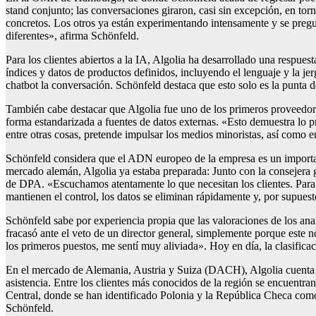
stand conjunto; las conversaciones giraron, casi sin excepción, en torn
concretos. Los otros ya están experimentando intensamente y se pre
diferentes», afirma Schönfeld.
Para los clientes abiertos a la IA, Algolia ha desarrollado una respu
índices y datos de productos definidos, incluyendo el lenguaje y la je
chatbot la conversación. Schönfeld destaca que esto solo es la punta de
También cabe destacar que Algolia fue uno de los primeros proveedore
forma estandarizada a fuentes de datos externas. «Esto demuestra lo 
entre otras cosas, pretende impulsar los medios minoristas, así como 
Schönfeld considera que el ADN europeo de la empresa es un important
mercado alemán, Algolia ya estaba preparada: Junto con la consejera g
de DPA. «Escuchamos atentamente lo que necesitan los clientes. Para mu
mantienen el control, los datos se eliminan rápidamente y, por supuest
Schönfeld sabe por experiencia propia que las valoraciones de los ana
fracasó ante el veto de un director general, simplemente porque est
los primeros puestos, me sentí muy aliviada». Hoy en día, la clasifi
En el mercado de Alemania, Austria y Suiza (DACH), Algolia cuenta c
asistencia. Entre los clientes más conocidos de la región se encuen
Central, donde se han identificado Polonia y la República Checa como
Schönfeld.