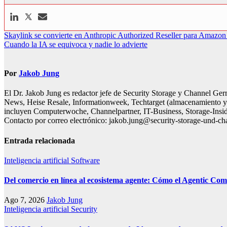
Navegación
Skaylink se convierte en Anthropic Authorized Reseller para Amazo
Cuando la IA se equivoca y nadie lo advierte
de
entradas
Por
Jakob Jung
El Dr. Jakob Jung es redactor jefe de Security Storage y Channel Ger
News, Heise Resale, Informationweek, Techtarget (almacenamiento y c
incluyen Computerwoche, Channelpartner, IT-Business, Storage-Inside
Contacto por correo electrónico: jakob.jung@security-storage-und-c
Entrada relacionada
Inteligencia artificial
Software
Del comercio en línea al ecosistema agente: Cómo el Agentic Co
Ago 7, 2026
Jakob Jung
Inteligencia artificial
Security