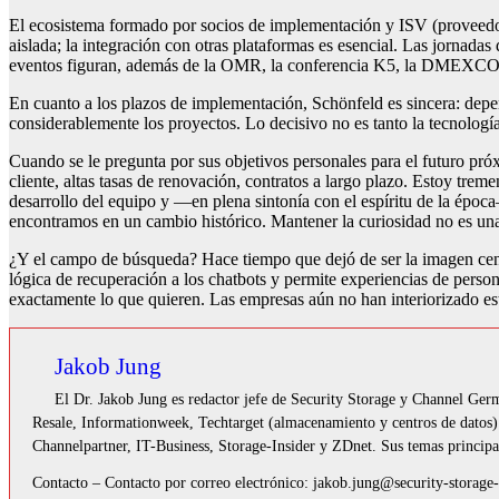
El ecosistema formado por socios de implementación y ISV (proveedo
aislada; la integración con otras plataformas es esencial. Las jornadas
eventos figuran, además de la OMR, la conferencia K5, la DMEXCO y
En cuanto a los plazos de implementación, Schönfeld es sincera: depe
considerablemente los proyectos. Lo decisivo no es tanto la tecnología
Cuando se le pregunta por sus objetivos personales para el futuro próx
cliente, altas tasas de renovación, contratos a largo plazo. Estoy tr
desarrollo del equipo y —en plena sintonía con el espíritu de la épo
encontramos en un cambio histórico. Mantener la curiosidad no es una
¿Y el campo de búsqueda? Hace tiempo que dejó de ser la imagen centr
lógica de recuperación a los chatbots y permite experiencias de person
exactamente lo que quieren. Las empresas aún no han interiorizado est
Jakob Jung
El Dr. Jakob Jung es redactor jefe de Security Storage y Channel Ger
Resale, Informationweek, Techtarget (almacenamiento y centros de datos)
Channelpartner, IT-Business, Storage-Insider y ZDnet. Sus temas principal
Contacto – Contacto por correo electrónico: jakob.jung@security-storag