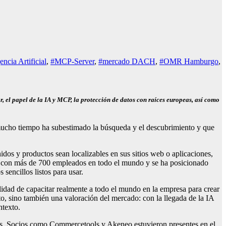
encia Artificial
,
#MCP-Server
,
#mercado DACH
,
#OMR Hamburgo
,
, el papel de la IA y MCP, la protección de datos con raíces europeas, así como
ucho tiempo ha subestimado la búsqueda y el descubrimiento y que
idos y productos sean localizables en sus sitios web o aplicaciones,
nta con más de 700 empleados en todo el mundo y se ha posicionado
sencillos listos para usar.
lidad de capacitar realmente a todo el mundo en la empresa para crear
to, sino también una valoración del mercado: con la llegada de la IA
ntexto.
es. Socios como Commercetools y Akeneo estuvieron presentes en el