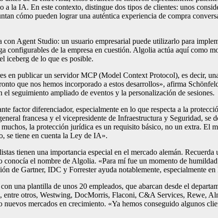
o a la IA. En este contexto, distingue dos tipos de clientes: unos consi
guntan cómo pueden lograr una auténtica experiencia de compra conver
esta con Agent Studio: un usuario empresarial puede utilizarlo para imp
rga configurables de la empresa en cuestión. Algolia actúa aquí como mo
l iceberg de lo que es posible.
s en publicar un servidor MCP (Model Context Protocol), es decir, una 
pronto que nos hemos incorporado a estos desarrollos», afirma Schönfe
en el seguimiento ampliado de eventos y la personalización de sesiones.
e factor diferenciador, especialmente en lo que respecta a la protecc
eneral francesa y el vicepresidente de Infraestructura y Seguridad, se 
chos, la protección jurídica es un requisito básico, no un extra. El mis
o, se tiene en cuenta la Ley de IA».
listas tienen una importancia especial en el mercado alemán. Recuerda 
e no conocía el nombre de Algolia. «Para mí fue un momento de humild
cación de Gartner, IDC y Forrester ayuda notablemente, especialmente e
on una plantilla de unos 20 empleados, que abarcan desde el departame
tran, entre otros, Westwing, DocMorris, Flaconi, C&A Services, Rewe, 
 nuevos mercados en crecimiento. «Ya hemos conseguido algunos cliente