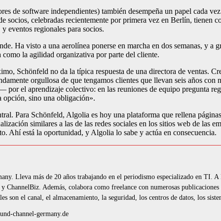
res de software independientes) también desempeña un papel cada vez
 de socios, celebradas recientemente por primera vez en Berlín, tienen c
 eventos regionales para socios.
nde. Ha visto a una aerolínea ponerse en marcha en dos semanas, y a gr
 como la agilidad organizativa por parte del cliente.
imo, Schönfeld no da la típica respuesta de una directora de ventas. Crec
emendamente orgullosa de que tengamos clientes que llevan seis años con
ca— por el aprendizaje colectivo: en las reuniones de equipo pregunta 
 opción, sino una obligación».
al. Para Schönfeld, Algolia es hoy una plataforma que rellena páginas 
alización similares a las de las redes sociales en los sitios web de las
o. Ahí está la oportunidad, y Algolia lo sabe y actúa en consecuencia.
many. Lleva más de 20 años trabajando en el periodismo especializado en TI. A
 y ChannelBiz. Además, colabora como freelance con numerosas publicaciones d
es son el canal, el almacenamiento, la seguridad, los centros de datos, los si
e-und-channel-germany.de