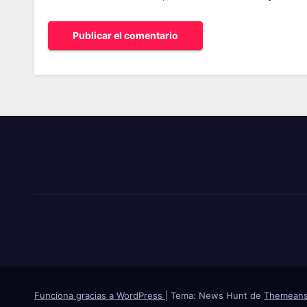
Funciona gracias a WordPress
|
Tema: News Hunt de
Themeans