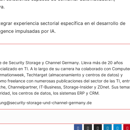
va.
egrar experiencia sectorial específica en el desarrollo de
igence impulsadas por IA.
efe de Security Storage y Channel Germany. Lleva más de 20 años
cializado en TI. A lo largo de su carrera ha colaborado con Compute
formationweek, Techtarget (almacenamiento y centros de datos) y
mo freelance con numerosas publicaciones del sector de las TI, ent
he, Channelpartner, IT-Business, Storage-Insider y ZDnet. Sus tema
uridad, los centros de datos, los sistemas ERP y CRM.
b.jung@security-storage-und-channel-germany.de