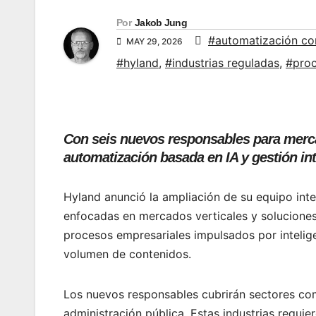
Por
Jakob Jung
#automatización co
MAY 29, 2026
#hyland
,
#industrias reguladas
,
#pro
Con seis nuevos responsables para mercad
automatización basada en IA y gestión int
Hyland anunció la ampliación de su equipo int
enfocadas en mercados verticales y soluciones i
procesos empresariales impulsados por inteligen
volumen de contenidos.
Los nuevos responsables cubrirán sectores com
administración pública. Estas industrias requi