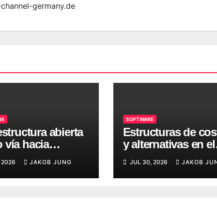
-channel-germany.de
RE
SOFTWARE
estructura abierta
Estructuras de cos
 vía hacia
y alternativas en el
aciones de TI más
licenciamiento de
 2026
JAKOB JUNG
JUL 30, 2026
JAKOB JU
entes
VMware VCF