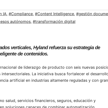
n IA
,
#Compliance
,
#Content Intelligence
,
#gestión docume
cesos autónomos
,
#transformación digital
os verticales, Hyland refuerza su estrategia de
eligente de contenidos.
ernacional de liderazgo de producto con seis nuevas posici
ntersectoriales. La iniciativa busca fortalecer el desarroll
cia artificial en industrias altamente reguladas y con gran
o salud, servicios financieros, seguros, educación y
eren soluciones capaces de combinar automatización,