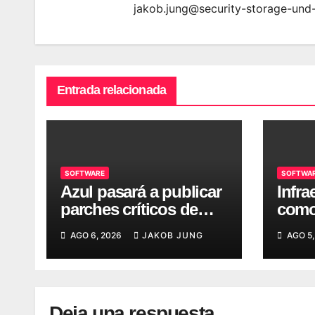
jakob.jung@security-storage-und
Entrada relacionada
SOFTWARE
SOFTWA
Azul pasará a publicar
Infra
parches críticos de
como
seguridad para Java
oper
AGO 6, 2026
JAKOB JUNG
AGO 5,
LTS con periodicidad
efici
mensual
Deja una respuesta