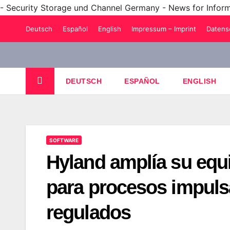
- Security Storage und Channel Germany - News for Infor
Saltar
Deutsch
Español
English
Impressum – Imprint
Datens
al
contenido
DEUTSCH
ESPAÑOL
ENGLISH
SOFTWARE
Hyland amplía su equ
para procesos impuls
regulados