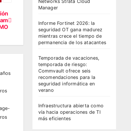
Networks Strata Cloud
Manager
ción
jam
Informe Fortinet 2026: la
CMO
seguridad OT gana madurez
mientras crece el tiempo de
permanencia de los atacantes
Temporada de vacaciones,
temporada de riesgo:
Commvault ofrece seis
 años
recomendaciones para la
seguridad informática en
verano
ros
Infraestructura abierta como
rage-
vía hacia operaciones de TI
tros
más eficientes