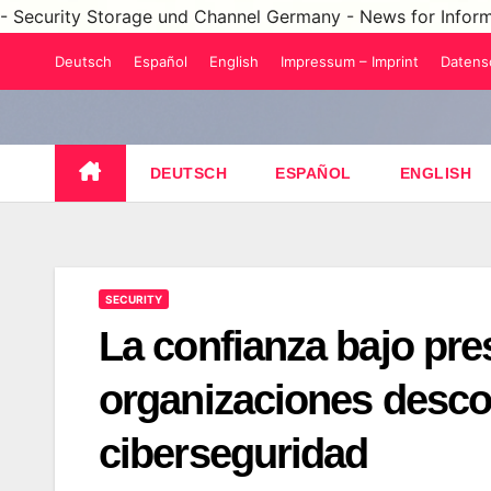
- Security Storage und Channel Germany - News for Infor
Saltar
Deutsch
Español
English
Impressum – Imprint
Datens
al
contenido
DEUTSCH
ESPAÑOL
ENGLISH
SECURITY
La confianza bajo pr
organizaciones desco
ciberseguridad