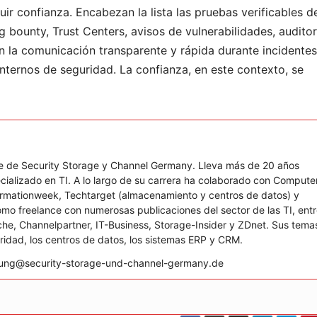
ir confianza. Encabezan la lista las pruebas verificables d
ounty, Trust Centers, avisos de vulnerabilidades, auditor
n la comunicación transparente y rápida durante incidentes,
nternos de seguridad. La confianza, en este contexto, se
efe de Security Storage y Channel Germany. Lleva más de 20 años
cializado en TI. A lo largo de su carrera ha colaborado con Compute
formationweek, Techtarget (almacenamiento y centros de datos) y
mo freelance con numerosas publicaciones del sector de las TI, ent
he, Channelpartner, IT-Business, Storage-Insider y ZDnet. Sus tema
uridad, los centros de datos, los sistemas ERP y CRM.
b.jung@security-storage-und-channel-germany.de