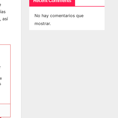
Recent Comments
e
ías
No hay comentarios que
 así
mostrar.
r
re
s