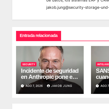
de datos, los sistemas ERP y CRM
jakob.jung@security-storage-und
Entrada relacionada
SECURITY
INTELIGE
Incidente de seguridad
SANS 
en Anthropic pone el
cuan
foco en los riesgos de
IA e
AGO 7, 2026
JAKOB JUNG
AGO 7
las identidades no
ento
humanas