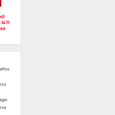
ad:
 la
nsa
 años
ros
rage-
tros