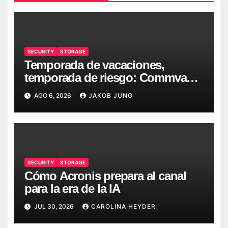
SECURITY
STORAGE
Temporada de vacaciones,
temporada de riesgo: Commvault
ofrece seis recomendaciones
AGO 6, 2026
JAKOB JUNG
para la seguridad informática en
verano
SECURITY
STORAGE
Cómo Acronis prepara al canal
para la era de la IA
JUL 30, 2026
CAROLINA HEYDER