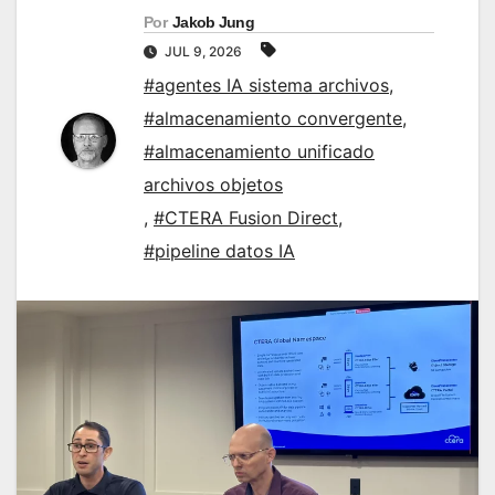
Por
Jakob Jung
JUL 9, 2026
#agentes IA sistema archivos
,
#almacenamiento convergente
,
#almacenamiento unificado
archivos objetos
,
#CTERA Fusion Direct
,
#pipeline datos IA