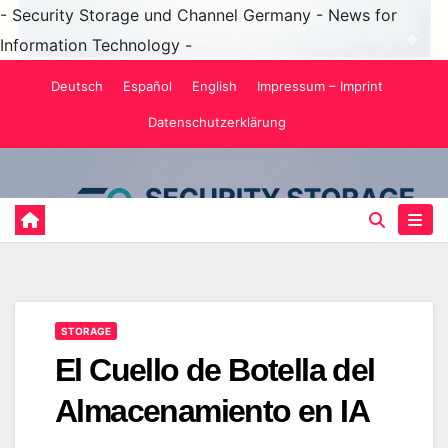
- Security Storage und Channel Germany - News for
Information Technology -
Saltar
Deutsch
Español
English
Impressum – Imprint
al
Datenschutzerklärung
contenido
STORAGE
El Cuello de Botella del
Almacenamiento en IA