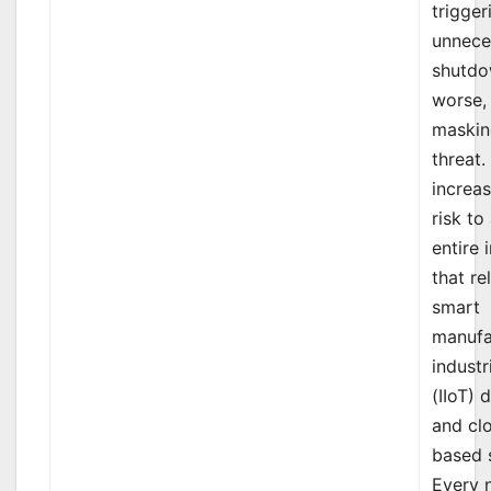
trigger
unnece
shutdo
worse,
maskin
threat.
increas
risk to
entire 
that re
smart
manufa
industr
(IIoT) 
and cl
based 
Every 