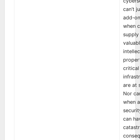
cybers
can’t j
add-on
when 
supply 
valuab
intelle
proper
critical
infrast
are at 
Nor can
when a
securi
can ha
catast
conseq