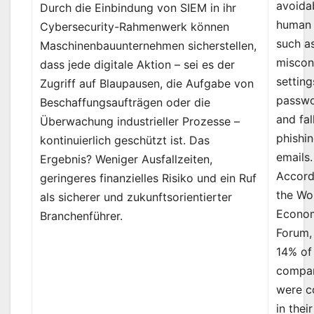
avoida
Durch die Einbindung von SIEM in ihr
human 
Cybersecurity-Rahmenwerk können
such a
Maschinenbauunternehmen sicherstellen,
miscon
dass jede digitale Aktion – sei es der
settin
Zugriff auf Blaupausen, die Aufgabe von
passwo
Beschaffungsaufträgen oder die
and fal
Überwachung industrieller Prozesse –
phishi
kontinuierlich geschützt ist. Das
emails.
Ergebnis? Weniger Ausfallzeiten,
Accord
geringeres finanzielles Risiko und ein Ruf
the Wo
als sicherer und zukunftsorientierter
Econo
Branchenführer.
Forum,
14% of
compa
were c
in their