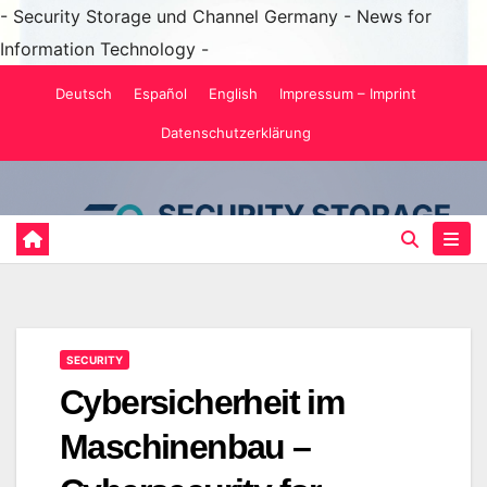
- Security Storage und Channel Germany - News for
Information Technology -
Zum
Deutsch
Español
English
Impressum – Imprint
Inhalt
Datenschutzerklärung
springen
SECURITY
Cybersicherheit im
Maschinenbau –