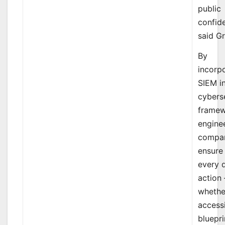
public
confid
said Gr
By
incorp
SIEM in
cybers
framew
engine
compan
ensure
every d
action
whethe
access
bluepri