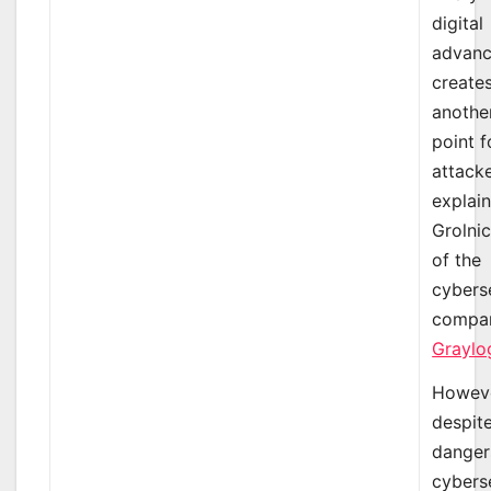
digital
advan
create
anothe
point f
attacke
explai
Grolni
of the
cybers
compa
Graylo
Howeve
despit
danger
cybers