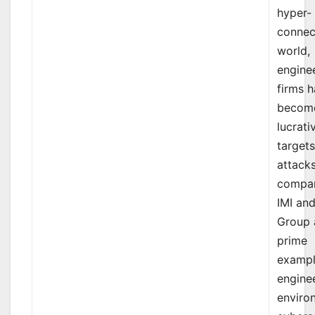
hyper-
connec
world,
engine
firms 
becom
lucrati
targets
attack
compan
IMI an
Group 
prime
exampl
engine
enviro