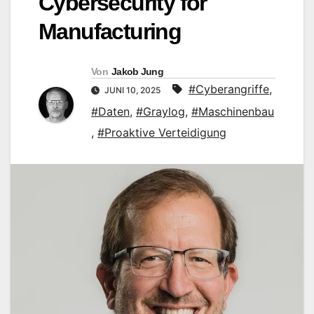
Cybersecurity for
Manufacturing
Von
Jakob Jung
#Cyberangriffe
,
JUNI 10, 2025
#Daten
,
#Graylog
,
#Maschinenbau
,
#Proaktive Verteidigung