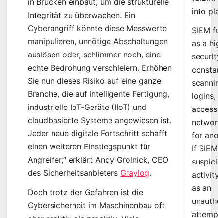
in Brücken einbaut, um die strukturelle
into pl
Integrität zu überwachen. Ein
Cyberangriff könnte diese Messwerte
SIEM f
manipulieren, unnötige Abschaltungen
as a h
auslösen oder, schlimmer noch, eine
securit
echte Bedrohung verschleiern. Erhöhen
consta
Sie nun dieses Risiko auf eine ganze
scanni
Branche, die auf intelligente Fertigung,
logins, 
industrielle IoT-Geräte (IIoT) und
access
cloudbasierte Systeme angewiesen ist.
network
Jeder neue digitale Fortschritt schafft
for ano
einen weiteren Einstiegspunkt für
If SIEM
Angreifer,“ erklärt Andy Grolnick, CEO
suspic
des Sicherheitsanbieters
Graylog
.
activit
as an
Doch trotz der Gefahren ist die
unauth
Cybersicherheit im Maschinenbau oft
attemp