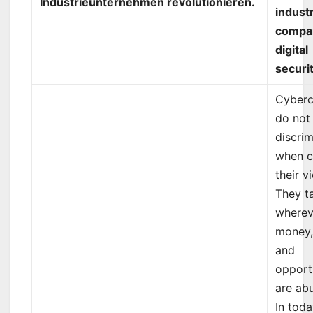
Industrieunternehmen revolutionieren.
industr
compan
digital
securit
Cyberc
do not
discrim
when c
their v
They t
wherev
money,
and
opport
are ab
In toda