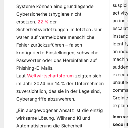
suspic
Systeme können eine grundlegende
activit
Cybersicherheitshygiene nicht
an inci
ersetzen.
22 %
der
escalat
Sicherheitsverletzungen im letzten Jahr
instanc
waren auf vermeidbare menschliche
identi
Fehler zurückzuführen – falsch
an indu
konfigurierte Einstellungen, schwache
machi
Passwörter oder das Hereinfallen auf
sudden
Phishing-E-Mails.
execut
Laut
Weltwirtschaftsforum
zeigten sich
unauth
im Jahr 2024 nur 14 % der Unternehmen
comma
zuversichtlich, das sie in der Lage sind,
Grolni
Cyberangriffe abzuwehren.
explain
„Ein ausgewogener Ansatz ist die einzig
Increa
wirksame Lösung. Während KI und
securi
Automatisierung die Sicherheit