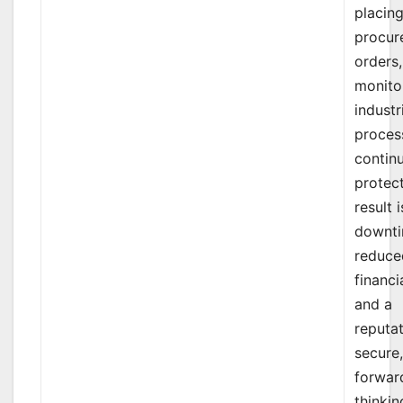
placin
procur
orders,
monito
industr
proces
contin
protec
result i
downti
reduce
financia
and a
reputat
secure
forwar
thinkin