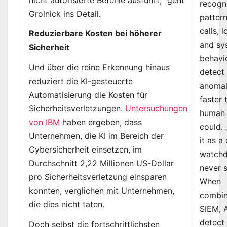
recogn
Grolnick ins Detail.
pattern
calls, l
Reduzierbare Kosten bei höherer
and sy
Sicherheit
behavi
Und über die reine Erkennung hinaus
detect
reduziert die KI-gesteuerte
anomal
Automatisierung die Kosten für
faster 
Sicherheitsverletzungen.
Untersuchungen
human
von IBM
haben ergeben, dass
could. 
Unternehmen, die KI im Bereich der
it as a 
Cybersicherheit einsetzen, im
watchd
Durchschnitt 2,22 Millionen US-Dollar
never s
pro Sicherheitsverletzung einsparen
When
konnten, verglichen mit Unternehmen,
combin
die dies nicht taten.
SIEM, 
detect
Doch selbst die fortschrittlichsten