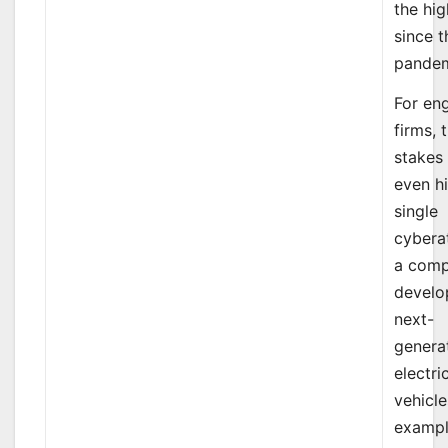
the hig
since t
pandem
For en
firms, 
stakes
even hi
single
cybera
a com
develo
next-
genera
electri
vehicle
exampl