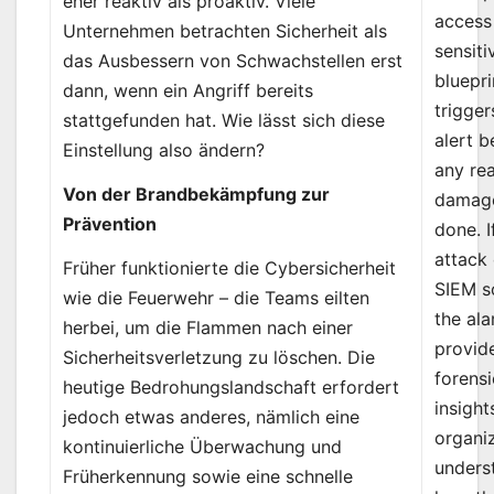
eher reaktiv als proaktiv. Viele
access
Unternehmen betrachten Sicherheit als
sensiti
das Ausbessern von Schwachstellen erst
blueprin
dann, wenn ein Angriff bereits
trigger
stattgefunden hat. Wie lässt sich diese
alert b
Einstellung also ändern?
any rea
Von der Brandbekämpfung zur
damage
Prävention
done. I
attack
Früher funktionierte die Cybersicherheit
SIEM s
wie die Feuerwehr – die Teams eilten
the al
herbei, um die Flammen nach einer
provid
Sicherheitsverletzung zu löschen. Die
forensi
heutige Bedrohungslandschaft erfordert
insight
jedoch etwas anderes, nämlich eine
organi
kontinuierliche Überwachung und
unders
Früherkennung sowie eine schnelle