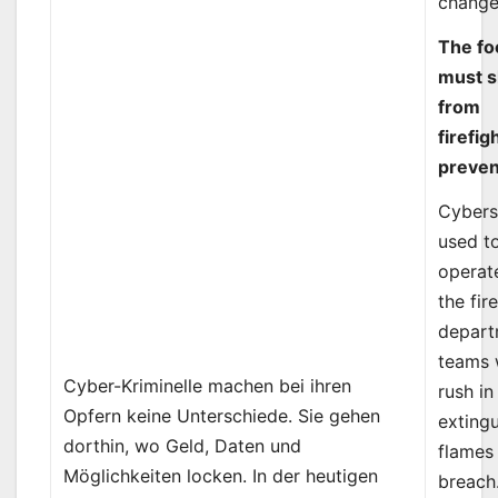
chang
The fo
must s
from
firefig
preven
Cybers
used t
operate
the fir
depar
teams 
Cyber-Kriminelle machen bei ihren
rush in
Opfern keine Unterschiede. Sie gehen
extingu
dorthin, wo Geld, Daten und
flames 
Möglichkeiten locken. In der heutigen
breach