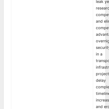
leak ye
resear
compet
and eli
compet
advant
overnig
securi
in a
transp
infrast
projec
delay
comple
timelin
increas
and er