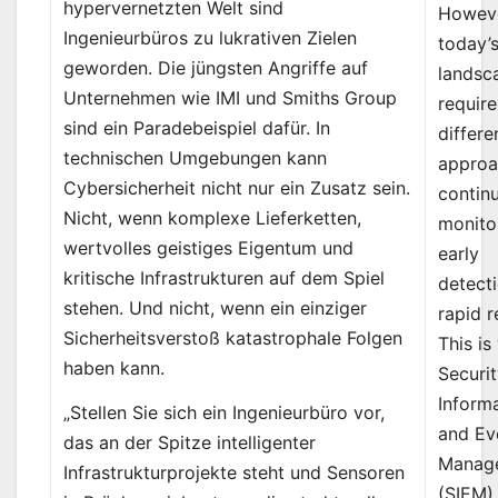
hypervernetzten Welt sind
Howeve
Ingenieurbüros zu lukrativen Zielen
today’s
geworden. Die jüngsten Angriffe auf
landsc
Unternehmen wie IMI und Smiths Group
require
sind ein Paradebeispiel dafür. In
differe
technischen Umgebungen kann
approa
Cybersicherheit nicht nur ein Zusatz sein.
contin
Nicht, wenn komplexe Lieferketten,
monito
wertvolles geistiges Eigentum und
early
kritische Infrastrukturen auf dem Spiel
detect
stehen. Und nicht, wenn ein einziger
rapid 
Sicherheitsverstoß katastrophale Folgen
This is
haben kann.
Securi
Inform
„Stellen Sie sich ein Ingenieurbüro vor,
and Ev
das an der Spitze intelligenter
Manag
Infrastrukturprojekte steht und Sensoren
(SIEM)