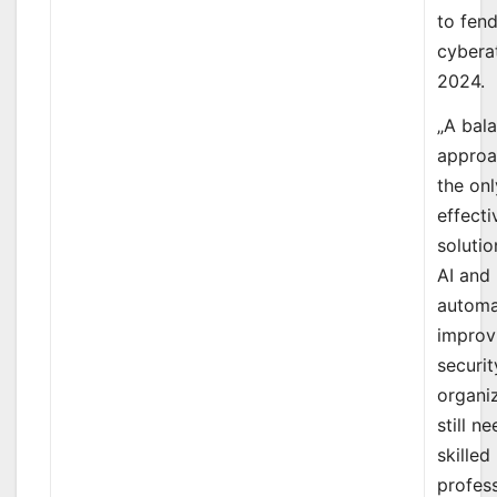
to fend
cybera
2024.
„A bal
approa
the onl
effecti
solutio
AI and
automa
improv
securit
organi
still n
skilled
profes