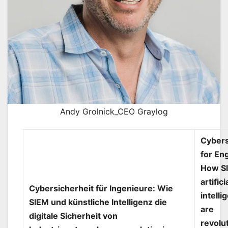
Andy Grolnick_CEO Graylog
Cybers
for En
How S
artifici
Cybersicherheit für Ingenieure: Wie
intelli
SIEM und künstliche Intelligenz die
are
digitale Sicherheit von
revolu