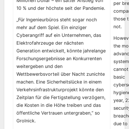
Millionen Dollar – ein satter Anstieg von
per br
10 % und der höchste seit der Pandemie.
compar
those t
„Für Ingenieurbüros steht sogar noch
not.
mehr auf dem Spiel. Ein einziger
Cyberangriff auf ein Unternehmen, das
Howeve
Elektrofahrzeuge der nächsten
the mo
Generation entwickelt, könnte jahrelange
advan
Forschungsergebnisse an Konkurrenten
system
weitergeben und den
cannot
Wettbewerbsvorteil über Nacht zunichte
basic
machen. Eine Sicherheitslücke in einem
cybers
Verkehrsinfrastrukturprojekt könnte den
hygien
Zeitplan für die Fertigstellung verzögern,
year, 
die Kosten in die Höhe treiben und das
securit
öffentliche Vertrauen untergraben,“ so
breach
Grolnick.
due to