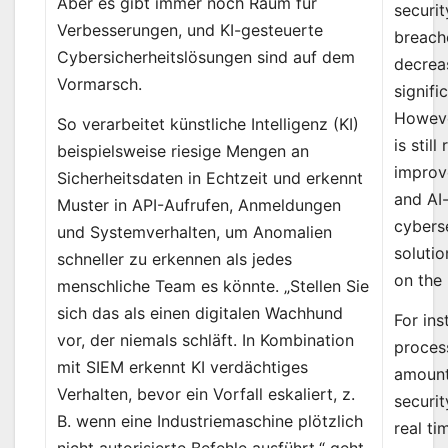
Aber es gibt immer noch Raum für
securit
Verbesserungen, und KI-gesteuerte
breach
Cybersicherheitslösungen sind auf dem
decrea
Vormarsch.
signific
Howeve
So verarbeitet künstliche Intelligenz (KI)
is stil
beispielsweise riesige Mengen an
improv
Sicherheitsdaten in Echtzeit und erkennt
and AI
Muster in API-Aufrufen, Anmeldungen
cybers
und Systemverhalten, um Anomalien
solutio
schneller zu erkennen als jedes
on the 
menschliche Team es könnte. „Stellen Sie
sich das als einen digitalen Wachhund
For ins
vor, der niemals schläft. In Kombination
proces
mit SIEM erkennt KI verdächtiges
amount
Verhalten, bevor ein Vorfall eskaliert, z.
securit
B. wenn eine Industriemaschine plötzlich
real ti
nicht autorisierte Befehle ausführt,“ geht