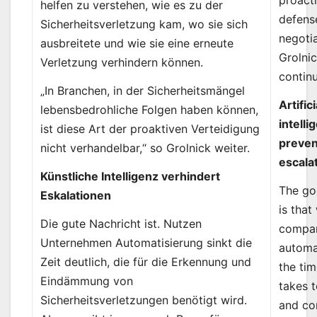
proact
helfen zu verstehen, wie es zu der
defens
Sicherheitsverletzung kam, wo sie sich
negotia
ausbreitete und wie sie eine erneute
Grolni
Verletzung verhindern können.
contin
„In Branchen, in der Sicherheitsmängel
Artifici
lebensbedrohliche Folgen haben können,
intelli
ist diese Art der proaktiven Verteidigung
preven
nicht verhandelbar,“ so Grolnick weiter.
escala
Künstliche Intelligenz verhindert
The g
Eskalationen
is that
Die gute Nachricht ist. Nutzen
compan
Unternehmen Automatisierung sinkt die
automa
Zeit deutlich, die für die Erkennung und
the tim
Eindämmung von
takes 
Sicherheitsverletzungen benötigt wird.
and co