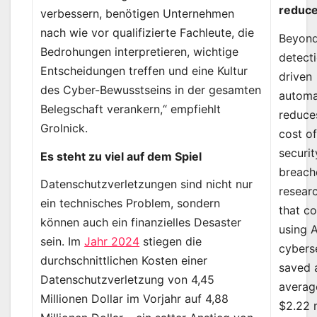
reduce
verbessern, benötigen Unternehmen
nach wie vor qualifizierte Fachleute, die
Beyond
Bedrohungen interpretieren, wichtige
detecti
Entscheidungen treffen und eine Kultur
driven
des Cyber-Bewusstseins in der gesamten
automa
Belegschaft verankern,“ empfiehlt
reduce
Grolnick.
cost o
securit
Es steht zu viel auf dem Spiel
breach
Datenschutzverletzungen sind nicht nur
resear
ein technisches Problem, sondern
that c
können auch ein finanzielles Desaster
using A
sein. Im
Jahr 2024
stiegen die
cybers
durchschnittlichen Kosten einer
saved 
Datenschutzverletzung von 4,45
averag
Millionen Dollar im Vorjahr auf 4,88
$2.22 m