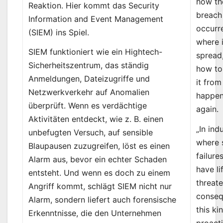
how th
Reaktion. Hier kommt das Security
breach
Information and Event Management
occurr
(SIEM) ins Spiel.
where i
SIEM funktioniert wie ein Hightech-
spread
Sicherheitszentrum, das ständig
how to
Anmeldungen, Dateizugriffe und
it from
Netzwerkverkehr auf Anomalien
happen
überprüft. Wenn es verdächtige
again.
Aktivitäten entdeckt, wie z. B. einen
„In ind
unbefugten Versuch, auf sensible
where 
Blaupausen zuzugreifen, löst es einen
failure
Alarm aus, bevor ein echter Schaden
have li
entsteht. Und wenn es doch zu einem
threat
Angriff kommt, schlägt SIEM nicht nur
conseq
Alarm, sondern liefert auch forensische
this ki
Erkenntnisse, die den Unternehmen