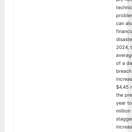
technic
proble
can al
financi
disaste
2024, 
averag
of a da
breach
increa
$4.45 m
the pr
year t
million
stagge
increa