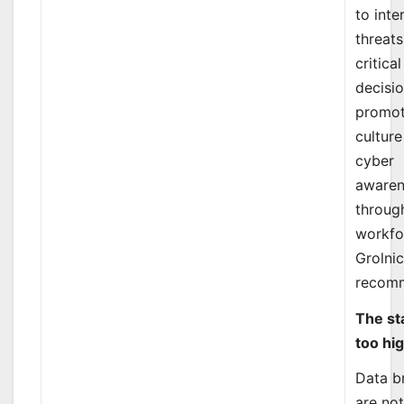
to inte
threat
critical
decisi
promot
culture
cyber
awaren
throug
workfo
Grolni
recom
The st
too hi
Data b
are not