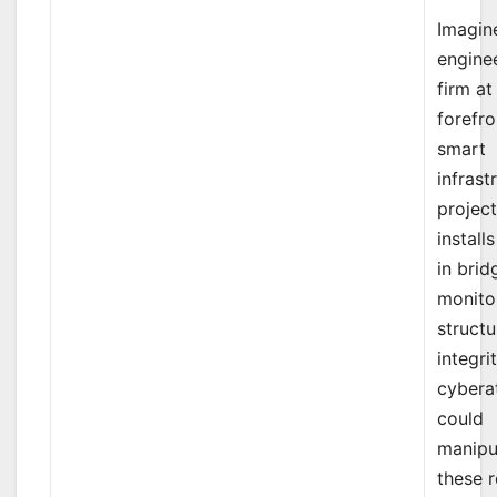
Imagin
engine
firm at
forefro
smart
infrast
project
install
in brid
monito
structu
integri
cybera
could
manipu
these r