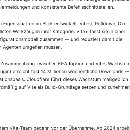
ehlermeldungen und konsistente Befehlsschnittstellen.
Eigenschaften im Blick entwickelt. Vitest, Rolldown, Oxc,
sten Werkzeugen ihrer Kategorie. Vite+ fasst sie in einer
onfigurationsmodell zusammen — und reduziert damit die
uch Agenten umgehen müssen.
n Zusammenhang zwischen KI-Adoption und Vites Wachstum
lugin) erreicht fast 14 Millionen wöchentliche Downloads —
lationsbasis. Cloudflare führt dieses Wachstum maßgeblich 
rdmäßig auf Vite als Build-Grundlage setzen und zunehmen
dem Vite-Team begann vor der Übernahme. Ab 2024 arbeit