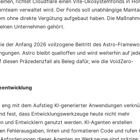
eihen, richtet Cloudflare einen Vite-Ökosystemfonds in Hö
Kernteam verwaltet wird. Der Fonds soll unabhängige Mainta
tem ohne direkte Vergütung aufgebaut haben. Die Maßnahm
zelnen Unternehmen gehört.
ie der Anfang 2026 vollzogene Beitritt des Astro-Framewo
gungen. Astro bleibt quelloffen und wird weiterhin auf jed
uf diesen Präzedenzfall als Beleg dafür, wie die VoidZero-
reentwicklung
 eng mit dem Aufstieg KI-generierter Anwendungen verknü
end fest, dass Entwicklungswerkzeuge heute nicht mehr
en und Entwicklern genutzt werden. KI-Agenten erstellen
eren Fehlerausgaben, linten und formatieren Code und rufen 
ie Anforderungen dieser Agenten an Werkzeuge sind präzise: