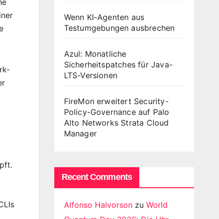
he
iner
Wenn KI-Agenten aus
Testumgebungen ausbrechen
e
Azul: Monatliche
Sicherheitspatches für Java-
rk-
LTS-Versionen
er
FireMon erweitert Security-
Policy-Governance auf Palo
Alto Networks Strata Cloud
Manager
pft.
Recent Comments
CLIs
Alfonso Halvorson
zu
World