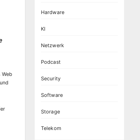
Hardware
KI
e
Netzwerk
Podcast
s Web
Security
 und
Software
er
Storage
Telekom