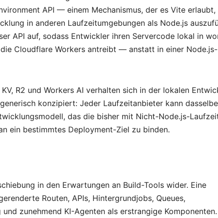
nvironment API — einem Mechanismus, der es Vite erlaubt,
icklung in anderen Laufzeitumgebungen als Node.js auszufü
eser API auf, sodass Entwickler ihren Servercode lokal in w
die Cloudflare Workers antreibt — anstatt in einer Node.js-
 KV, R2 und Workers AI verhalten sich in der lokalen Entwic
 generisch konzipiert: Jeder Laufzeitanbieter kann dasselbe
twicklungsmodell, das die bisher mit Nicht-Node.js-Laufzei
an ein bestimmtes Deployment-Ziel zu binden.
schiebung in den Erwartungen an Build-Tools wider. Eine
renderte Routen, APIs, Hintergrundjobs, Queues,
ng und zunehmend KI-Agenten als erstrangige Komponenten.