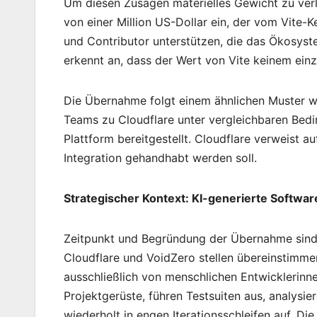
Um diesen Zusagen materielles Gewicht zu verl
von einer Million US-Dollar ein, der vom Vite-
und Contributor unterstützen, die das Ökosys
erkennt an, dass der Wert von Vite keinem ein
Die Übernahme folgt einem ähnlichen Muster w
Teams zu Cloudflare unter vergleichbaren Bedin
Plattform bereitgestellt. Cloudflare verweist a
Integration gehandhabt werden soll.
Strategischer Kontext: KI-generierte Softwa
Zeitpunkt und Begründung der Übernahme sind
Cloudflare und VoidZero stellen übereinstimm
ausschließlich von menschlichen Entwicklerinn
Projektgerüste, führen Testsuiten aus, analysi
wiederholt in engen Iterationsschleifen auf. D