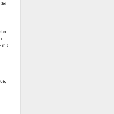
 die
nter
n
— mit
Vue,