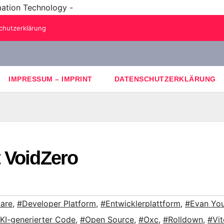
mation Technology -
chutzerklärung
IMPRESSUM – IMPRINT
DATENSCHUTZERKLÄRUNG
 VoidZero
lare
,
#Developer Platform
,
#Entwicklerplattform
,
#Evan Yo
KI-generierter Code
,
#Open Source
,
#Oxc
,
#Rolldown
,
#Vit