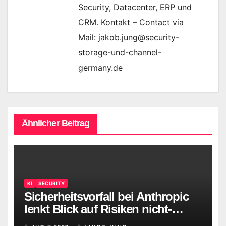
Security, Datacenter, ERP und
CRM. Kontakt – Contact via
Mail: jakob.jung@security-
storage-und-channel-
germany.de
Ähnlicher Beitrag
KI
SECURITY
Sicherheitsvorfall bei Anthropic
lenkt Blick auf Risiken nicht-
menschlicher Identitäten