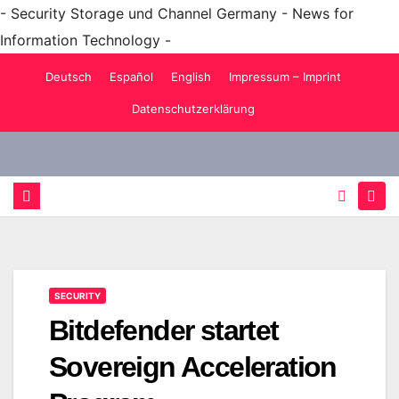
- Security Storage und Channel Germany - News for
Information Technology -
Zum
Deutsch
Español
English
Impressum – Imprint
Inhalt
Datenschutzerklärung
springen
SECURITY
Bitdefender startet
Sovereign Acceleration