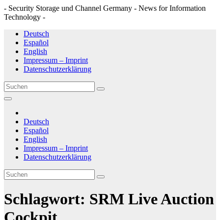
- Security Storage und Channel Germany - News for Information
Technology -
Zum
Deutsch
Inhalt
Español
springen
English
Impressum – Imprint
Datenschutzerklärung
Deutsch
Español
English
Impressum – Imprint
Datenschutzerklärung
Schlagwort:
SRM Live Auction
Cockpit