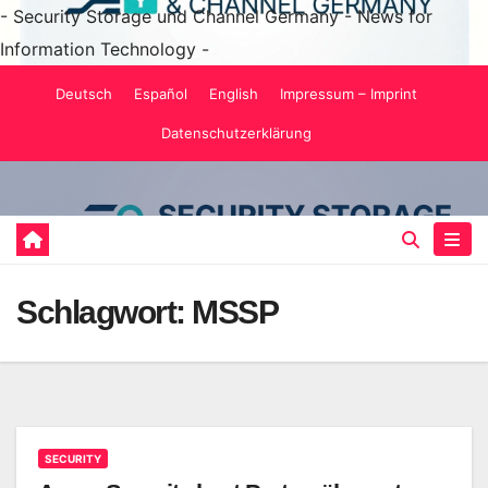
- Security Storage und Channel Germany - News for
Information Technology -
Zum
Deutsch
Español
English
Impressum – Imprint
Inhalt
Datenschutzerklärung
springen
Schlagwort:
MSSP
SECURITY