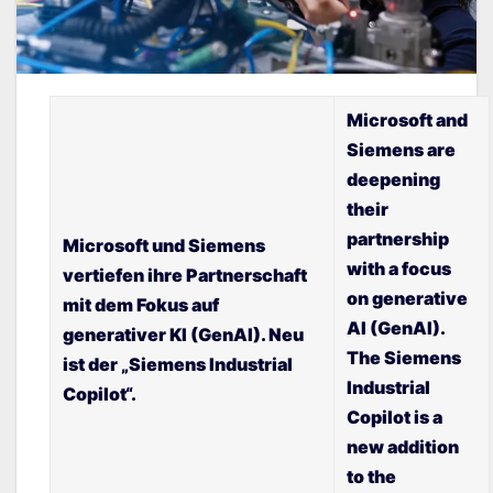
Microsoft and
Siemens are
deepening
their
partnership
Microsoft und Siemens
with a focus
vertiefen ihre Partnerschaft
on generative
mit dem Fokus auf
AI (GenAI).
generativer KI (GenAI). Neu
The Siemens
ist der „Siemens Industrial
Industrial
Copilot“.
Copilot is a
new addition
to the