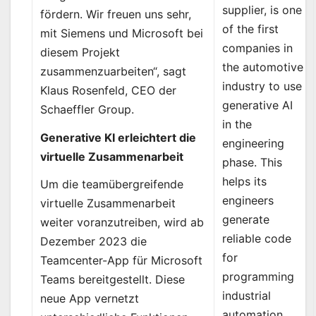
supplier, is one
fördern. Wir freuen uns sehr,
of the first
mit Siemens und Microsoft bei
companies in
diesem Projekt
the automotive
zusammenzuarbeiten“, sagt
industry to use
Klaus Rosenfeld, CEO der
generative AI
Schaeffler Group.
in the
Generative KI erleichtert die
engineering
virtuelle Zusammenarbeit
phase. This
helps its
Um die teamübergreifende
engineers
virtuelle Zusammenarbeit
generate
weiter voranzutreiben, wird ab
reliable code
Dezember 2023 die
for
Teamcenter-App für Microsoft
programming
Teams bereitgestellt. Diese
industrial
neue App vernetzt
automation