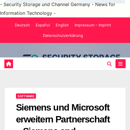
- Security Storage und Channel Germany - News for
Information Technology -
Zum
Deutsch
Español
English
Impressum – Imprint
Inhalt
Datenschutzerklärung
springen
SOFTWARE
Siemens und Microsoft
erweitern Partnerschaft