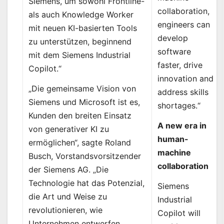
Siemens, um sowohl Frontline-
collaboration,
als auch Knowledge Worker
engineers can
mit neuen KI-basierten Tools
develop
zu unterstützen, beginnend
software
mit dem Siemens Industrial
faster, drive
Copilot.“
innovation and
„Die gemeinsame Vision von
address skills
Siemens und Microsoft ist es,
shortages.“
Kunden den breiten Einsatz
A new era in
von generativer KI zu
human-
ermöglichen“, sagte Roland
machine
Busch, Vorstandsvorsitzender
collaboration
der Siemens AG. „Die
Technologie hat das Potenzial,
Siemens
die Art und Weise zu
Industrial
revolutionieren, wie
Copilot will
Unternehmen entwerfen,