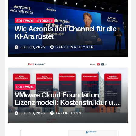
SOFTWARE
STORAGE
Wie Acronis den Channel für die
KI-Ära rüstet
JULI 30, 2026
CAROLINA HEYDER
SOFTWARE
VMware Cloud Foundation
Lizenzmodell: Kostenstruktur und
Alternativen
JULI 30, 2026
JAKOB JUNG