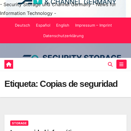
- Security Storage und Channel Germany - News for
Information Technology -
Saltar
Deutsch
Español
English
Impressum – Imprint
al
Datenschutzerklärung
contenido
Etiqueta:
Copias de seguridad
STORAGE