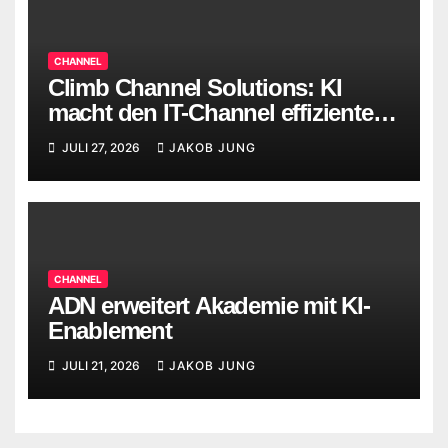
CHANNEL
Climb Channel Solutions: KI
macht den IT-Channel effizienter,
ersetzt Menschen aber nicht
JULI 27, 2026
JAKOB JUNG
CHANNEL
ADN erweitert Akademie mit KI-
Enablement
JULI 21, 2026
JAKOB JUNG