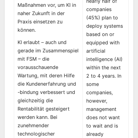
nearly half of
Maßnahmen vor, um KI in
companies
naher Zukunft in der
(45%) plan to
Praxis einsetzen zu
deploy systems
können.
based on or
KI erlaubt – auch und
equipped with
gerade im Zusammenspiel
artificial
mit FSM – die
intelligence (AI)
vorausschauende
within the next
Wartung, mit deren Hilfe
2 to 4 years. In
die Kundenerfahrung und
some
-bindung verbessert und
companies,
gleichzeitig die
however,
Rentabilität gesteigert
management
werden kann. Bei
does not want
zunehmender
to wait and is
technologischer
already