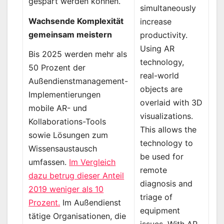
gespart werden können.
simultaneously
Wachsende Komplexität
increase
gemeinsam meistern
productivity.
Using AR
Bis 2025 werden mehr als
technology,
50 Prozent der
real-world
Außendienstmanagement-
objects are
Implementierungen
overlaid with 3D
mobile AR- und
visualizations.
Kollaborations-Tools
This allows the
sowie Lösungen zum
technology to
Wissensaustausch
be used for
umfassen.
Im Vergleich
remote
dazu betrug dieser Anteil
diagnosis and
2019 weniger als 10
triage of
Prozent.
Im Außendienst
equipment
tätige Organisationen, die
issues. With AR