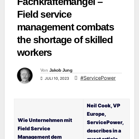
Fachkräftemangel –
Field service
management combats
the shortage of skilled
workers
Von
Jakob Jung
#ServicePower
JULI 10, 2023
Neil Cook, VP
Europe,
Wie Unternehmen mit
ServicePower,
Field Service
describes in a
Management dem