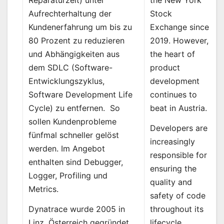
Reparaturzeit) unter
Stock
Aufrechterhaltung der
Exchange since
Kundenerfahrung um bis zu
2019. However,
80 Prozent zu reduzieren
the heart of
und Abhängigkeiten aus
product
dem SDLC (Software-
development
Entwicklungszyklus,
continues to
Software Development Life
beat in Austria.
Cycle) zu entfernen. So
sollen Kundenprobleme
Developers are
fünfmal schneller gelöst
increasingly
werden. Im Angebot
responsible for
enthalten sind Debugger,
ensuring the
Logger, Profiling und
quality and
Metrics.
safety of code
throughout its
Dynatrace wurde 2005 in
lifecycle.
Linz, Österreich gegründet