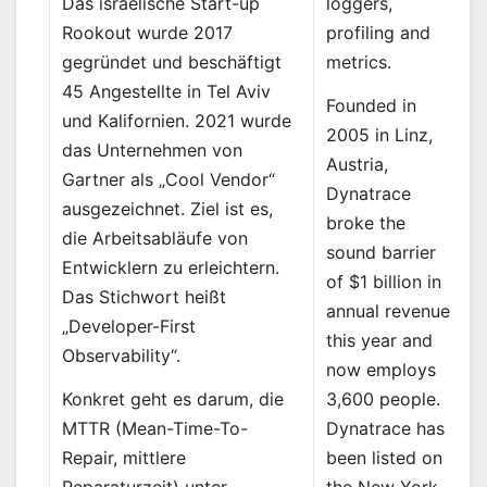
loggers,
Das israelische Start-up
profiling and
Rookout wurde 2017
metrics.
gegründet und beschäftigt
45 Angestellte in Tel Aviv
Founded in
und Kalifornien. 2021 wurde
2005 in Linz,
das Unternehmen von
Austria,
Gartner als „Cool Vendor“
Dynatrace
ausgezeichnet. Ziel ist es,
broke the
die Arbeitsabläufe von
sound barrier
Entwicklern zu erleichtern.
of $1 billion in
Das Stichwort heißt
annual revenue
„Developer-First
this year and
Observability“.
now employs
3,600 people.
Konkret geht es darum, die
Dynatrace has
MTTR (Mean-Time-To-
been listed on
Repair, mittlere
the New York