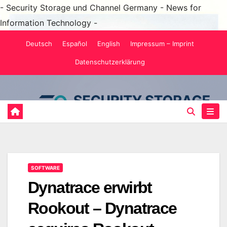
- Security Storage und Channel Germany - News for
Information Technology -
Zum
Deutsch
Español
English
Impressum – Imprint
Inhalt
Datenschutzerklärung
springen
SOFTWARE
Dynatrace erwirbt
Rookout – Dynatrace