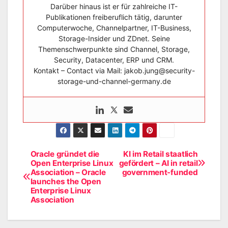
Darüber hinaus ist er für zahlreiche IT-
Publikationen freiberuflich tätig, darunter
Computerwoche, Channelpartner, IT-Business,
Storage-Insider und ZDnet. Seine
Themenschwerpunkte sind Channel, Storage,
Security, Datacenter, ERP und CRM.
Kontakt – Contact via Mail: jakob.jung@security-
storage-und-channel-germany.de
Oracle gründet die
KI im Retail staatlich
Beitragsnavigation
Open Enterprise Linux
gefördert – AI in retail
Association – Oracle
government-funded
launches the Open
Enterprise Linux
Association