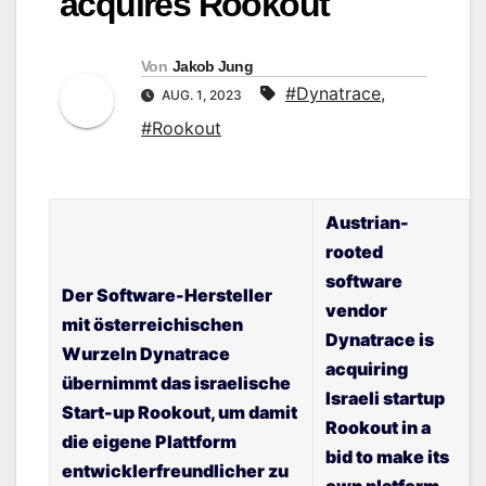
acquires Rookout
Von
Jakob Jung
#Dynatrace
,
AUG. 1, 2023
#Rookout
Austrian-
rooted
software
Der Software-Hersteller
vendor
mit österreichischen
Dynatrace is
Wurzeln Dynatrace
acquiring
übernimmt das israelische
Israeli startup
Start-up Rookout, um damit
Rookout in a
die eigene Plattform
bid to make its
entwicklerfreundlicher zu