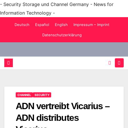
- Security Storage und Channel Germany - News for
Information Technology -
Zum
Deutsch
Español
English
Impressum – Imprint
Inhalt
Datenschutzerklärung
springen
CHANNEL
SECURITY
ADN vertreibt Vicarius –
ADN distributes