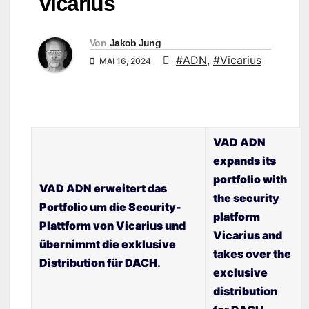
Vicarius
Von
Jakob Jung
#ADN
,
#Vicarius
MAI 16, 2024
VAD ADN
expands its
portfolio with
VAD ADN erweitert das
the security
Portfolio um die Security-
platform
Plattform von Vicarius und
Vicarius and
übernimmt die exklusive
takes over the
Distribution für DACH.
exclusive
distribution