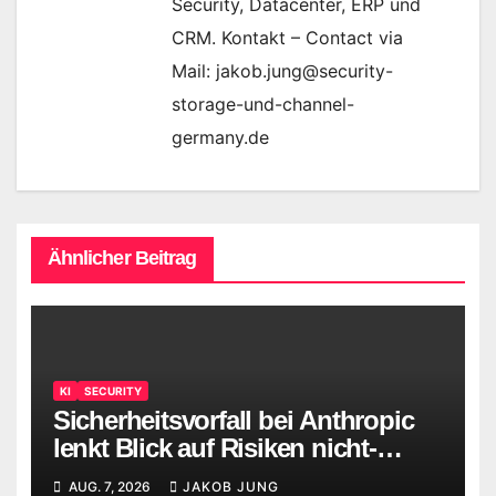
Security, Datacenter, ERP und
CRM. Kontakt – Contact via
Mail: jakob.jung@security-
storage-und-channel-
germany.de
Ähnlicher Beitrag
KI
SECURITY
Sicherheitsvorfall bei Anthropic
lenkt Blick auf Risiken nicht-
menschlicher Identitäten
AUG. 7, 2026
JAKOB JUNG