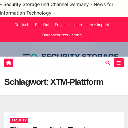
- Security Storage und Channel Germany - News for
Information Technology -
Zum
Deutsch
Español
English
Impressum – Imprint
Inhalt
Datenschutzerklärung
springen
Schlagwort:
XTM-Plattform
SECURITY