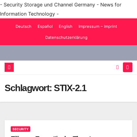
- Security Storage und Channel Germany - News for
Information Technology -
Zum
Deutsch
Español
English
Impressum – Imprint
Inhalt
Datenschutzerklärung
springen
Schlagwort:
STIX-2.1
SECURITY