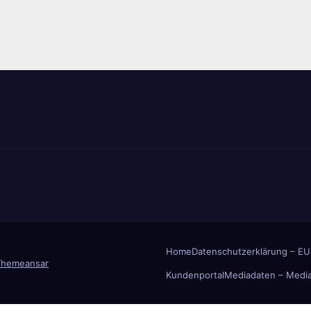
räge
Home
Datenschutzerklärung – EU
Themeansar
Kundenportal
Mediadaten – Media