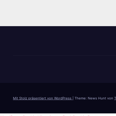
Beit
Mit Stolz präsentiert von WordPress
|
Theme: News Hunt von