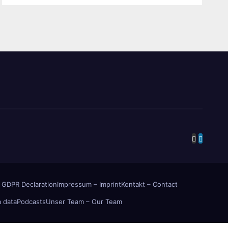
 GDPR Declaration
Impressum – Imprint
Kontakt – Contact
 data
Podcasts
Unser Team – Our Team