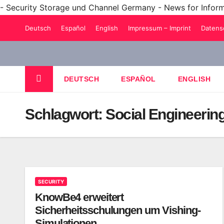
- Security Storage und Channel Germany - News for Infor
Zum
Deutsch
Español
English
Impressum – Imprint
Datens
Inhalt
springen
DEUTSCH
ESPAÑOL
ENGLISH
Schlagwort:
Social Engineerin
SECURITY
KnowBe4 erweitert
Sicherheitsschulungen um Vishing-
Simulationen