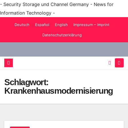
- Security Storage und Channel Germany - News for
Information Technology -
Zum
Deutsch
Español
English
Impressum – Imprint
Inhalt
Datenschutzerklärung
springen
Schlagwort:
Krankenhausmodernisierung