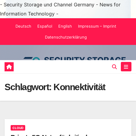
- Security Storage und Channel Germany - News for
Information Technology -
Zum
Deutsch
Español
English
Impressum – Imprint
Inhalt
Datenschutzerklärung
springen
Schlagwort:
Konnektivität
CLOUD