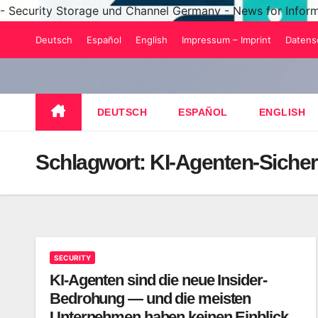
- Security Storage und Channel Germany - News for Infor
Zum
Deutsch
Español
English
Impressum – Imprint
Datens
Inhalt
springen
DEUTSCH
ESPAÑOL
ENGLISH
Schlagwort:
KI-Agenten-Sicher
SECURITY
KI-Agenten sind die neue Insider-
Bedrohung — und die meisten
Unternehmen haben keinen Einblick