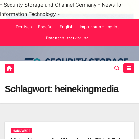
- Security Storage und Channel Germany - News for
Information Technology -
Zum
Deutsch
Español
English
Impressum – Imprint
Inhalt
Datenschutzerklärung
springen
Schlagwort:
heinekingmedia
HARDWARE