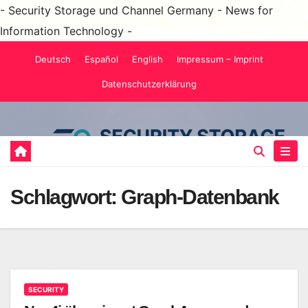
- Security Storage und Channel Germany - News for
Information Technology -
Zum
Deutsch
Español
English
Impressum – Imprint
Inhalt
Datenschutzerklärung
springen
Schlagwort:
Graph-Datenbank
SECURITY