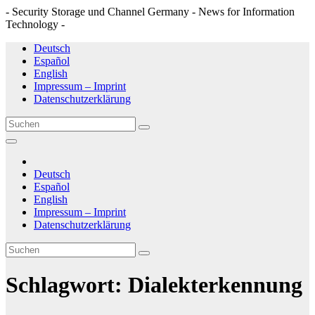
- Security Storage und Channel Germany - News for Information
Technology -
Zum
Deutsch
Inhalt
Español
springen
English
Impressum – Imprint
Datenschutzerklärung
Deutsch
Español
English
Impressum – Imprint
Datenschutzerklärung
Schlagwort:
Dialekterkennung