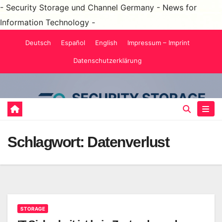
- Security Storage und Channel Germany - News for
Information Technology -
Zum
Deutsch
Español
English
Impressum – Imprint
Inhalt
Datenschutzerklärung
springen
Schlagwort:
Datenverlust
STORAGE