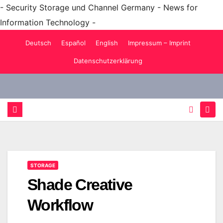
- Security Storage und Channel Germany - News for
Information Technology -
Zum
Deutsch
Español
English
Impressum – Imprint
Inhalt
Datenschutzerklärung
springen
STORAGE
Shade Creative
Workflow