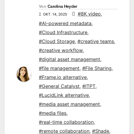
Von
Carolina Heyder
#8K video
,
OKT. 14, 2025
#AI-powered metadata
,
#Cloud Infrastructure
,
#Cloud Storage
,
#creative teams
,
#creative workflow
,
#digital asset management
,
#file management
,
#File Sharing
,
#Frame.io alternative
,
#General Catalyst
,
#ITPT
,
#LucidLink alternative
,
#media asset management
,
#media files
,
#real-time collaboration
,
#remote collaboration
,
#Shade
,