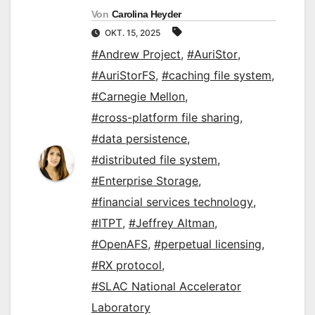
Von
Carolina Heyder
OKT. 15, 2025
#Andrew Project
,
#AuriStor
,
#AuriStorFS
,
#caching file system
,
#Carnegie Mellon
,
#cross-platform file sharing
,
#data persistence
,
#distributed file system
,
#Enterprise Storage
,
#financial services technology
,
#ITPT
,
#Jeffrey Altman
,
#OpenAFS
,
#perpetual licensing
,
#RX protocol
,
#SLAC National Accelerator
Laboratory