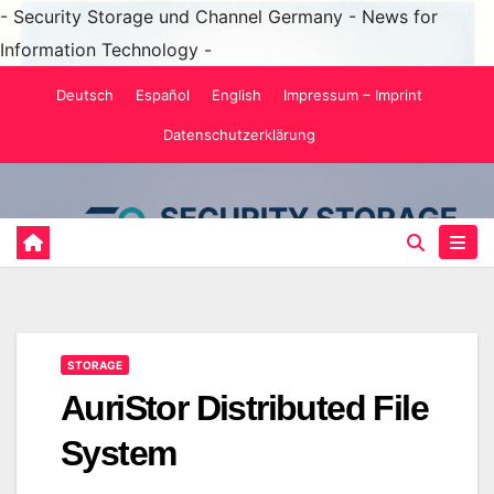
- Security Storage und Channel Germany - News for
Information Technology -
Zum
Deutsch
Español
English
Impressum – Imprint
Inhalt
Datenschutzerklärung
springen
STORAGE
AuriStor Distributed File
System